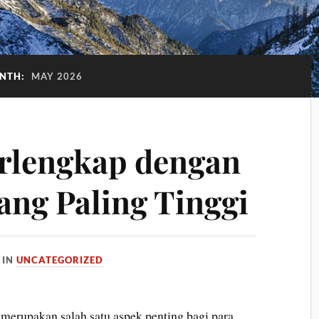
NTH:
MAY 2026
erlengkap dengan
ng Paling Tinggi
IN
UNCATEGORIZED
erupakan salah satu aspek penting bagi para