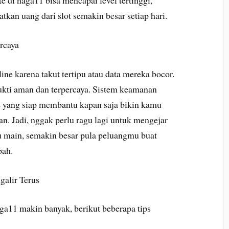
te di naga11 bisa mencapai level tertinggi,
an uang dari slot semakin besar setiap hari.
rcaya
ine karena takut tertipu atau data mereka bocor.
bukti aman dan terpercaya. Sistem keamanan
e yang siap membantu kapan saja bikin kamu
. Jadi, nggak perlu ragu lagi untuk mengejar
 main, semakin besar pula peluangmu buat
pah.
galir Terus
ga11 makin banyak, berikut beberapa tips