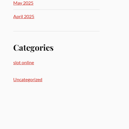
May 2025
April 2025
Categories
slot online
Uncategorized