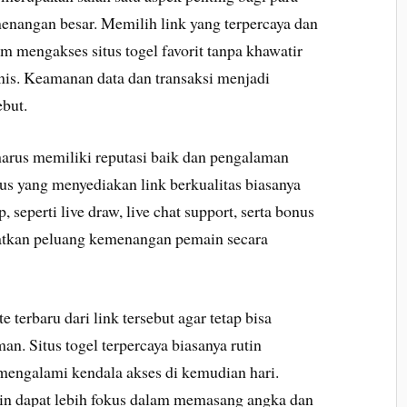
enangan besar. Memilih link yang terpercaya dan
mengakses situs togel favorit tanpa khawatir
nis. Keamanan data dan transaksi menjadi
ebut.
harus memiliki reputasi baik dan pengalaman
tus yang menyediakan link berkualitas biasanya
seperti live draw, live chat support, serta bonus
atkan peluang kemenangan pemain secara
 terbaru dari link tersebut agar tetap bisa
n. Situs togel terpercaya biasanya rutin
mengalami kendala akses di kemudian hari.
in dapat lebih fokus dalam memasang angka dan