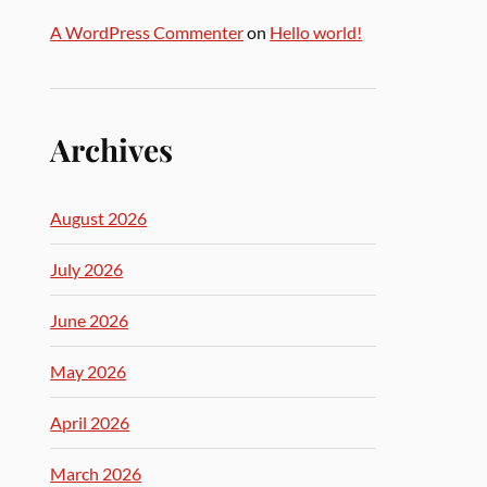
A WordPress Commenter
on
Hello world!
Archives
August 2026
July 2026
June 2026
May 2026
April 2026
March 2026