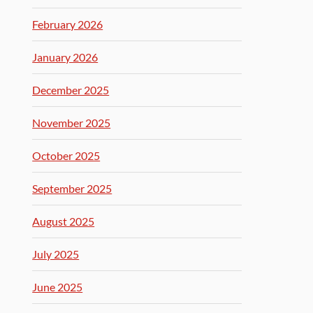
February 2026
January 2026
December 2025
November 2025
October 2025
September 2025
August 2025
July 2025
June 2025