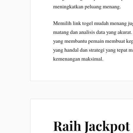
meningkatkan peluang menang.
Memilih link togel mudah menang jug
matang dan analisis data yang akurat.
yang membantu pemain membuat keput
yang handal dan strategi yang tepa
kemenangan maksimal.
Raih Jackpot