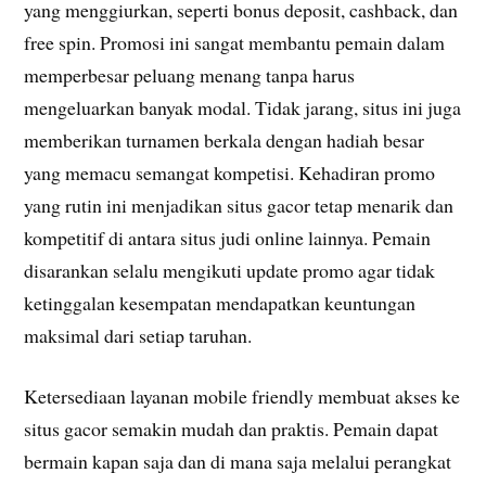
yang menggiurkan, seperti bonus deposit, cashback, dan
free spin. Promosi ini sangat membantu pemain dalam
memperbesar peluang menang tanpa harus
mengeluarkan banyak modal. Tidak jarang, situs ini juga
memberikan turnamen berkala dengan hadiah besar
yang memacu semangat kompetisi. Kehadiran promo
yang rutin ini menjadikan situs gacor tetap menarik dan
kompetitif di antara situs judi online lainnya. Pemain
disarankan selalu mengikuti update promo agar tidak
ketinggalan kesempatan mendapatkan keuntungan
maksimal dari setiap taruhan.
Ketersediaan layanan mobile friendly membuat akses ke
situs gacor semakin mudah dan praktis. Pemain dapat
bermain kapan saja dan di mana saja melalui perangkat