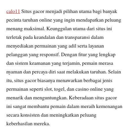
calo11
Situs gacor menjadi pilihan utama bagi banyak
pecinta taruhan online yang ingin mendapatkan peluang
menang maksimal. Keunggulan utama dari situs ini
terletak pada keandalan dan transparansi dalam
menyediakan permainan yang adil serta layanan
pelanggan yang responsif. Dengan fitur yang lengkap
dan sistem keamanan yang terjamin, pemain merasa
nyaman dan percaya diri saat melakukan taruhan. Selain
itu, situs gacor biasanya menawarkan berbagai jenis
permainan seperti slot, togel, dan casino online yang
menarik dan menguntungkan. Keberadaan situs gacor
ini sangat membantu pemain dalam meraih kemenangan
secara konsisten dan meningkatkan peluang
keberhasilan mereka.