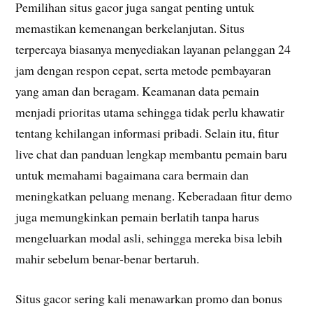
Pemilihan situs gacor juga sangat penting untuk
memastikan kemenangan berkelanjutan. Situs
terpercaya biasanya menyediakan layanan pelanggan 24
jam dengan respon cepat, serta metode pembayaran
yang aman dan beragam. Keamanan data pemain
menjadi prioritas utama sehingga tidak perlu khawatir
tentang kehilangan informasi pribadi. Selain itu, fitur
live chat dan panduan lengkap membantu pemain baru
untuk memahami bagaimana cara bermain dan
meningkatkan peluang menang. Keberadaan fitur demo
juga memungkinkan pemain berlatih tanpa harus
mengeluarkan modal asli, sehingga mereka bisa lebih
mahir sebelum benar-benar bertaruh.
Situs gacor sering kali menawarkan promo dan bonus