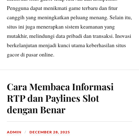
Pengguna dapat menikmati game terbaru dan fitur
canggih yang meningkatkan peluang menang. Selain itu,
situs ini juga menerapkan sistem keamanan yang
mutakhir, melindungi data pribadi dan transaksi. Inovasi
berkelanjutan menjadi kunci utama keberhasilan situs
gacor di pasar online.
Cara Membaca Informasi
RTP dan Paylines Slot
dengan Benar
ADMIN
DECEMBER 28, 2025