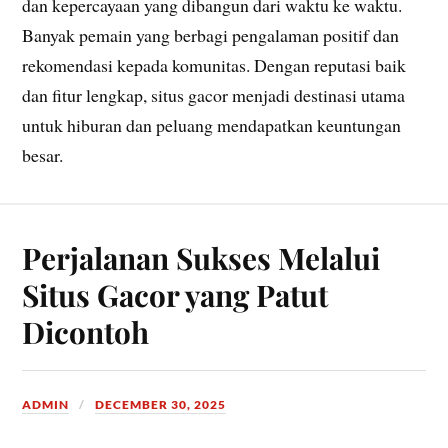
dan kepercayaan yang dibangun dari waktu ke waktu.
Banyak pemain yang berbagi pengalaman positif dan
rekomendasi kepada komunitas. Dengan reputasi baik
dan fitur lengkap, situs gacor menjadi destinasi utama
untuk hiburan dan peluang mendapatkan keuntungan
besar.
Perjalanan Sukses Melalui
Situs Gacor yang Patut
Dicontoh
ADMIN
DECEMBER 30, 2025