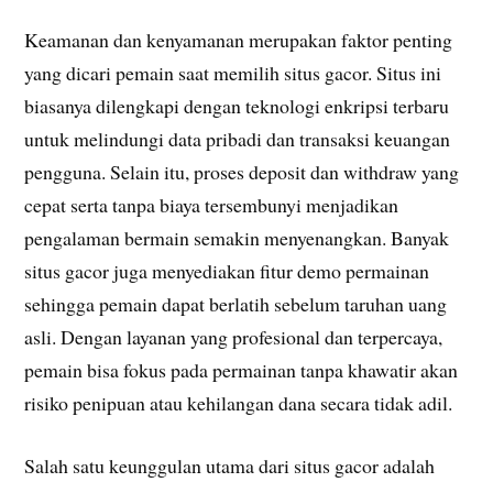
Keamanan dan kenyamanan merupakan faktor penting
yang dicari pemain saat memilih situs gacor. Situs ini
biasanya dilengkapi dengan teknologi enkripsi terbaru
untuk melindungi data pribadi dan transaksi keuangan
pengguna. Selain itu, proses deposit dan withdraw yang
cepat serta tanpa biaya tersembunyi menjadikan
pengalaman bermain semakin menyenangkan. Banyak
situs gacor juga menyediakan fitur demo permainan
sehingga pemain dapat berlatih sebelum taruhan uang
asli. Dengan layanan yang profesional dan terpercaya,
pemain bisa fokus pada permainan tanpa khawatir akan
risiko penipuan atau kehilangan dana secara tidak adil.
Salah satu keunggulan utama dari situs gacor adalah