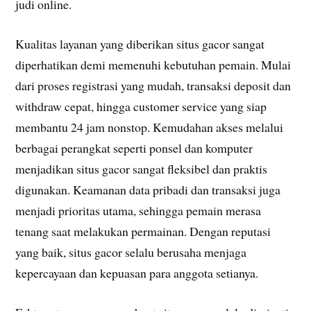
judi online.
Kualitas layanan yang diberikan situs gacor sangat
diperhatikan demi memenuhi kebutuhan pemain. Mulai
dari proses registrasi yang mudah, transaksi deposit dan
withdraw cepat, hingga customer service yang siap
membantu 24 jam nonstop. Kemudahan akses melalui
berbagai perangkat seperti ponsel dan komputer
menjadikan situs gacor sangat fleksibel dan praktis
digunakan. Keamanan data pribadi dan transaksi juga
menjadi prioritas utama, sehingga pemain merasa
tenang saat melakukan permainan. Dengan reputasi
yang baik, situs gacor selalu berusaha menjaga
kepercayaan dan kepuasan para anggota setianya.