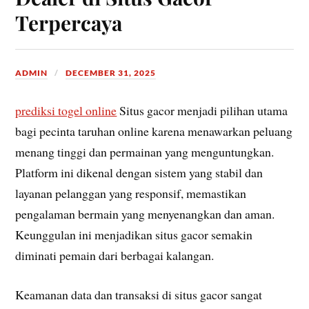
Terpercaya
ADMIN
DECEMBER 31, 2025
prediksi togel online
Situs gacor menjadi pilihan utama
bagi pecinta taruhan online karena menawarkan peluang
menang tinggi dan permainan yang menguntungkan.
Platform ini dikenal dengan sistem yang stabil dan
layanan pelanggan yang responsif, memastikan
pengalaman bermain yang menyenangkan dan aman.
Keunggulan ini menjadikan situs gacor semakin
diminati pemain dari berbagai kalangan.
Keamanan data dan transaksi di situs gacor sangat