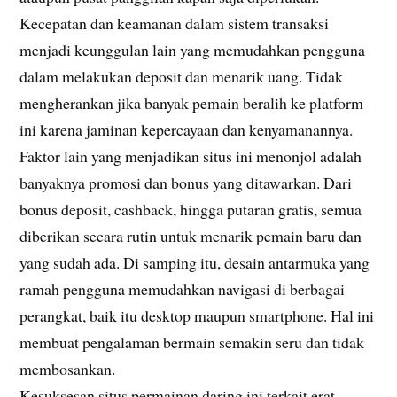
Kecepatan dan keamanan dalam sistem transaksi
menjadi keunggulan lain yang memudahkan pengguna
dalam melakukan deposit dan menarik uang. Tidak
mengherankan jika banyak pemain beralih ke platform
ini karena jaminan kepercayaan dan kenyamanannya.
Faktor lain yang menjadikan situs ini menonjol adalah
banyaknya promosi dan bonus yang ditawarkan. Dari
bonus deposit, cashback, hingga putaran gratis, semua
diberikan secara rutin untuk menarik pemain baru dan
yang sudah ada. Di samping itu, desain antarmuka yang
ramah pengguna memudahkan navigasi di berbagai
perangkat, baik itu desktop maupun smartphone. Hal ini
membuat pengalaman bermain semakin seru dan tidak
membosankan.
Kesuksesan situs permainan daring ini terkait erat