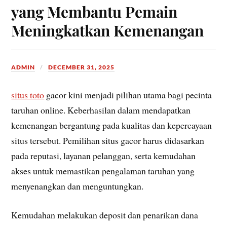
yang Membantu Pemain
Meningkatkan Kemenangan
ADMIN
DECEMBER 31, 2025
situs toto
gacor kini menjadi pilihan utama bagi pecinta
taruhan online. Keberhasilan dalam mendapatkan
kemenangan bergantung pada kualitas dan kepercayaan
situs tersebut. Pemilihan situs gacor harus didasarkan
pada reputasi, layanan pelanggan, serta kemudahan
akses untuk memastikan pengalaman taruhan yang
menyenangkan dan menguntungkan.
Kemudahan melakukan deposit dan penarikan dana