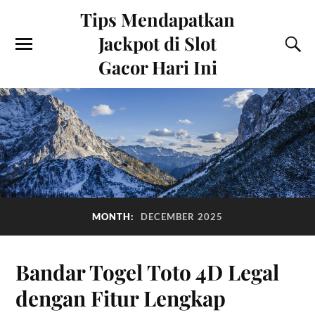
Tips Mendapatkan
Jackpot di Slot
Gacor Hari Ini
MONTH:
DECEMBER 2025
Bandar Togel Toto 4D Legal
dengan Fitur Lengkap