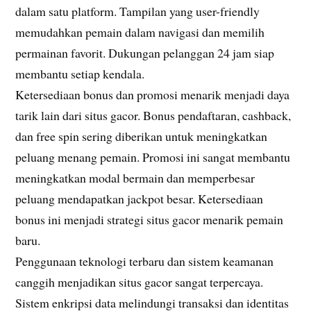
dalam satu platform. Tampilan yang user-friendly
memudahkan pemain dalam navigasi dan memilih
permainan favorit. Dukungan pelanggan 24 jam siap
membantu setiap kendala.
Ketersediaan bonus dan promosi menarik menjadi daya
tarik lain dari situs gacor. Bonus pendaftaran, cashback,
dan free spin sering diberikan untuk meningkatkan
peluang menang pemain. Promosi ini sangat membantu
meningkatkan modal bermain dan memperbesar
peluang mendapatkan jackpot besar. Ketersediaan
bonus ini menjadi strategi situs gacor menarik pemain
baru.
Penggunaan teknologi terbaru dan sistem keamanan
canggih menjadikan situs gacor sangat terpercaya.
Sistem enkripsi data melindungi transaksi dan identitas