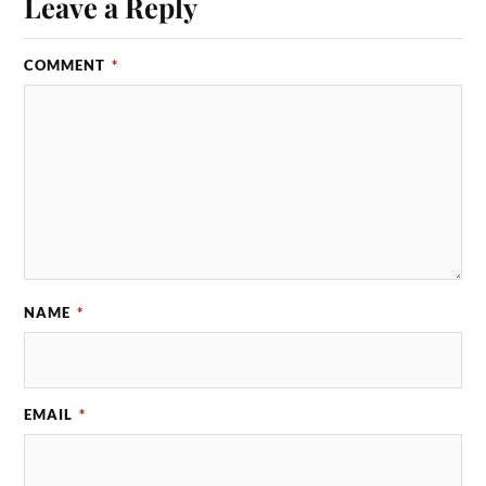
Leave a Reply
COMMENT
*
NAME
*
EMAIL
*