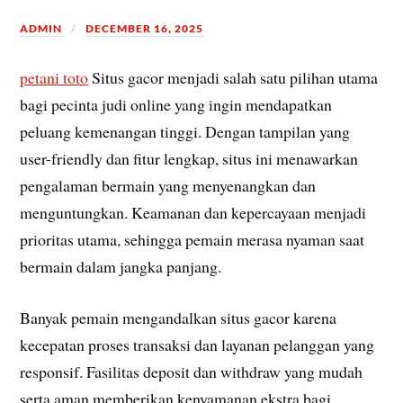
ADMIN
DECEMBER 16, 2025
petani toto
Situs gacor menjadi salah satu pilihan utama
bagi pecinta judi online yang ingin mendapatkan
peluang kemenangan tinggi. Dengan tampilan yang
user-friendly dan fitur lengkap, situs ini menawarkan
pengalaman bermain yang menyenangkan dan
menguntungkan. Keamanan dan kepercayaan menjadi
prioritas utama, sehingga pemain merasa nyaman saat
bermain dalam jangka panjang.
Banyak pemain mengandalkan situs gacor karena
kecepatan proses transaksi dan layanan pelanggan yang
responsif. Fasilitas deposit dan withdraw yang mudah
serta aman memberikan kenyamanan ekstra bagi