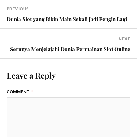
PREVIOUS
Dunia Slot yang Bikin Main Sekali Jadi Pengin Lagi
NEXT
Serunya Menjelajahi Dunia Permainan Slot Online
Leave a Reply
COMMENT
*