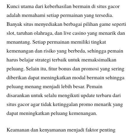
Kunci utama dari keberhasilan bermain di situs gacor
adalah memahami setiap permainan yang tersedia.
Banyak situs menyediakan berbagai pilihan game seperti
slot, taruhan olahraga, dan live casino yang menarik dan
menantang. Setiap permainan memiliki tingkat
kemenangan dan risiko yang berbeda, sehingga pemain
harus belajar strategi terbaik untuk memaksimalkan
peluang. Selain itu, fitur bonus dan promosi yang sering
diberikan dapat meningkatkan modal bermain sehingga
peluang menang menjadi lebih besar. Pemain
disarankan untuk selalu mengikuti update terbaru dari
situs gacor agar tidak ketinggalan promo menarik yang
dapat meningkatkan peluang kemenangan.
Keamanan dan kenyamanan menjadi faktor penting