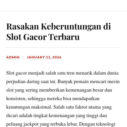
Rasakan Keberuntungan di
Slot Gacor Terbaru
ADMIN
JANUARY 11, 2026
Slot gacor menjadi salah satu tren menarik dalam dunia
perjudian daring saat ini. Banyak pemain mencari mesin
slot yang sering memberikan kemenangan besar dan
konsisten, sehingga mereka bisa mendapatkan
keuntungan maksimal. Salah satu faktor utama yang
dicari adalah tingkat kemenangan yang tinggi dan
peluang jackpot yang terbuka lebar. Dengan teknologi