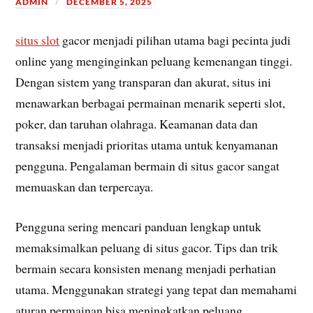
ADMIN
DECEMBER 5, 2025
situs slot
gacor menjadi pilihan utama bagi pecinta judi
online yang menginginkan peluang kemenangan tinggi.
Dengan sistem yang transparan dan akurat, situs ini
menawarkan berbagai permainan menarik seperti slot,
poker, dan taruhan olahraga. Keamanan data dan
transaksi menjadi prioritas utama untuk kenyamanan
pengguna. Pengalaman bermain di situs gacor sangat
memuaskan dan terpercaya.
Pengguna sering mencari panduan lengkap untuk
memaksimalkan peluang di situs gacor. Tips dan trik
bermain secara konsisten menang menjadi perhatian
utama. Menggunakan strategi yang tepat dan memahami
aturan permainan bisa meningkatkan peluang