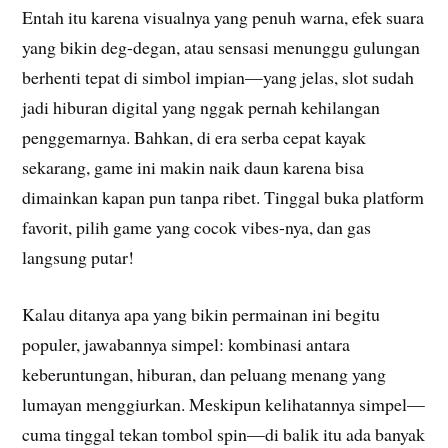
Entah itu karena visualnya yang penuh warna, efek suara
yang bikin deg-degan, atau sensasi menunggu gulungan
berhenti tepat di simbol impian—yang jelas, slot sudah
jadi hiburan digital yang nggak pernah kehilangan
penggemarnya. Bahkan, di era serba cepat kayak
sekarang, game ini makin naik daun karena bisa
dimainkan kapan pun tanpa ribet. Tinggal buka platform
favorit, pilih game yang cocok vibes-nya, dan gas
langsung putar!
Kalau ditanya apa yang bikin permainan ini begitu
populer, jawabannya simpel: kombinasi antara
keberuntungan, hiburan, dan peluang menang yang
lumayan menggiurkan. Meskipun kelihatannya simpel—
cuma tinggal tekan tombol spin—di balik itu ada banyak