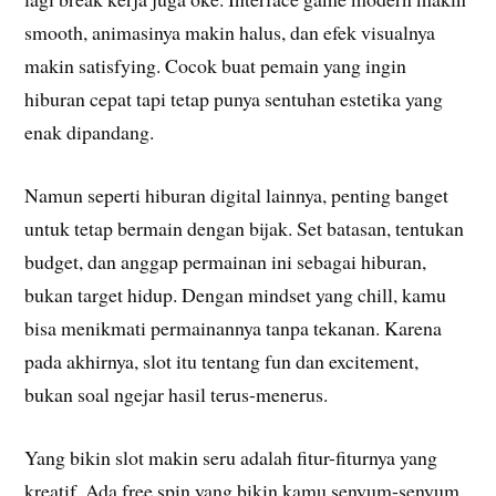
smooth, animasinya makin halus, dan efek visualnya
makin satisfying. Cocok buat pemain yang ingin
hiburan cepat tapi tetap punya sentuhan estetika yang
enak dipandang.
Namun seperti hiburan digital lainnya, penting banget
untuk tetap bermain dengan bijak. Set batasan, tentukan
budget, dan anggap permainan ini sebagai hiburan,
bukan target hidup. Dengan mindset yang chill, kamu
bisa menikmati permainannya tanpa tekanan. Karena
pada akhirnya, slot itu tentang fun dan excitement,
bukan soal ngejar hasil terus-menerus.
Yang bikin slot makin seru adalah fitur-fiturnya yang
kreatif. Ada free spin yang bikin kamu senyum-senyum