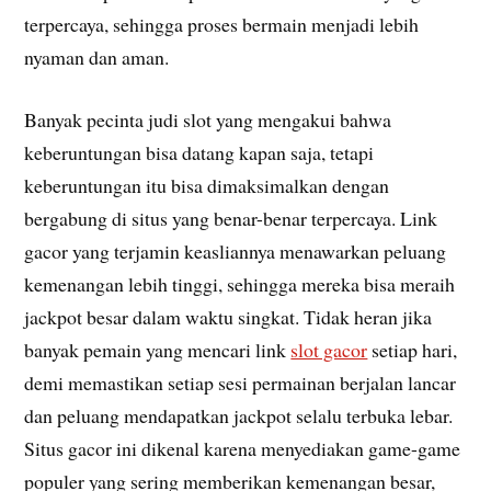
terpercaya, sehingga proses bermain menjadi lebih
nyaman dan aman.
Banyak pecinta judi slot yang mengakui bahwa
keberuntungan bisa datang kapan saja, tetapi
keberuntungan itu bisa dimaksimalkan dengan
bergabung di situs yang benar-benar terpercaya. Link
gacor yang terjamin keasliannya menawarkan peluang
kemenangan lebih tinggi, sehingga mereka bisa meraih
jackpot besar dalam waktu singkat. Tidak heran jika
banyak pemain yang mencari link
slot gacor
setiap hari,
demi memastikan setiap sesi permainan berjalan lancar
dan peluang mendapatkan jackpot selalu terbuka lebar.
Situs gacor ini dikenal karena menyediakan game-game
populer yang sering memberikan kemenangan besar,