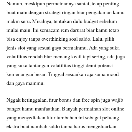
Namun, meskipun permainannya santai, tetap penting
buat main dengan strategi ringan biar pengalaman kamu
makin seru. Misalnya, tentukan dulu budget sebelum
mulai main. Ini semacam rem darurat biar kamu tetap
bisa enjoy tanpa overthinking soal saldo. Lalu, pilih
jenis slot yang sesuai gaya bermainmu. Ada yang suka
volatilitas rendah biar menang kecil tapi sering, ada juga
yang suka tantangan volatilitas tinggi demi potensi
kemenangan besar. Tinggal sesuaikan aja sama mood
dan gaya mainmu.
Nggak ketinggalan, fitur bonus dan free spin juga wajib
banget kamu manfaatkan. Banyak permainan slot online
yang menyediakan fitur tambahan ini sebagai peluang
ekstra buat nambah saldo tanpa harus mengeluarkan