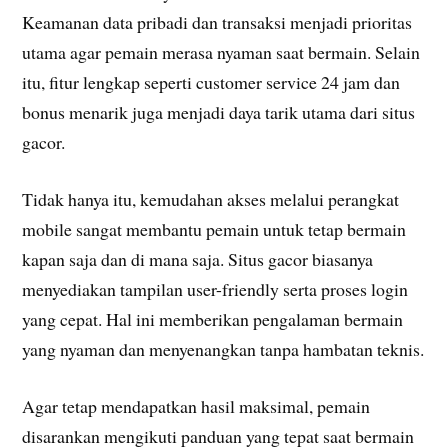
Keamanan data pribadi dan transaksi menjadi prioritas
utama agar pemain merasa nyaman saat bermain. Selain
itu, fitur lengkap seperti customer service 24 jam dan
bonus menarik juga menjadi daya tarik utama dari situs
gacor.
Tidak hanya itu, kemudahan akses melalui perangkat
mobile sangat membantu pemain untuk tetap bermain
kapan saja dan di mana saja. Situs gacor biasanya
menyediakan tampilan user-friendly serta proses login
yang cepat. Hal ini memberikan pengalaman bermain
yang nyaman dan menyenangkan tanpa hambatan teknis.
Agar tetap mendapatkan hasil maksimal, pemain
disarankan mengikuti panduan yang tepat saat bermain