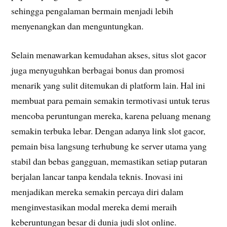
sehingga pengalaman bermain menjadi lebih
menyenangkan dan menguntungkan.
Selain menawarkan kemudahan akses, situs slot gacor
juga menyuguhkan berbagai bonus dan promosi
menarik yang sulit ditemukan di platform lain. Hal ini
membuat para pemain semakin termotivasi untuk terus
mencoba peruntungan mereka, karena peluang menang
semakin terbuka lebar. Dengan adanya link slot gacor,
pemain bisa langsung terhubung ke server utama yang
stabil dan bebas gangguan, memastikan setiap putaran
berjalan lancar tanpa kendala teknis. Inovasi ini
menjadikan mereka semakin percaya diri dalam
menginvestasikan modal mereka demi meraih
keberuntungan besar di dunia judi slot online.