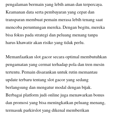
pengalaman bermain yang lebih aman dan terpercaya.
Keamanan data serta pembayaran yang cepat dan
transparan membuat pemain merasa lebih tenang saat
mencoba peruntungan mereka. Dengan begitu, mereka
bisa fokus pada strategi dan peluang menang tanpa
harus khawatir akan risiko yang tidak perlu.
Memanfaatkan slot gacor secara optimal membutuhkan
pengamatan yang cermat terhadap pola dan tren mesin
tertentu. Pemain disarankan untuk rutin memantau
update terbaru tentang slot gacor yang sedang
berlangsung dan mengatur modal dengan bijak.
Berbagai platform judi online juga menawarkan bonus
dan promosi yang bisa meningkatkan peluang menang,
termasuk parkirslot yang dikenal memberikan