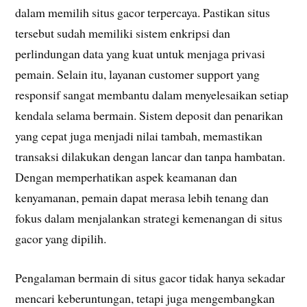
dalam memilih situs gacor terpercaya. Pastikan situs
tersebut sudah memiliki sistem enkripsi dan
perlindungan data yang kuat untuk menjaga privasi
pemain. Selain itu, layanan customer support yang
responsif sangat membantu dalam menyelesaikan setiap
kendala selama bermain. Sistem deposit dan penarikan
yang cepat juga menjadi nilai tambah, memastikan
transaksi dilakukan dengan lancar dan tanpa hambatan.
Dengan memperhatikan aspek keamanan dan
kenyamanan, pemain dapat merasa lebih tenang dan
fokus dalam menjalankan strategi kemenangan di situs
gacor yang dipilih.
Pengalaman bermain di situs gacor tidak hanya sekadar
mencari keberuntungan, tetapi juga mengembangkan