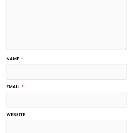
NAME
*
EMAIL
*
WEBSITE