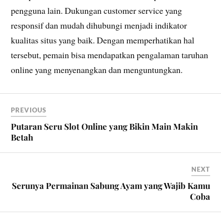
pengguna lain. Dukungan customer service yang
responsif dan mudah dihubungi menjadi indikator
kualitas situs yang baik. Dengan memperhatikan hal
tersebut, pemain bisa mendapatkan pengalaman taruhan
online yang menyenangkan dan menguntungkan.
PREVIOUS
Putaran Seru Slot Online yang Bikin Main Makin
Betah
NEXT
Serunya Permainan Sabung Ayam yang Wajib Kamu
Coba