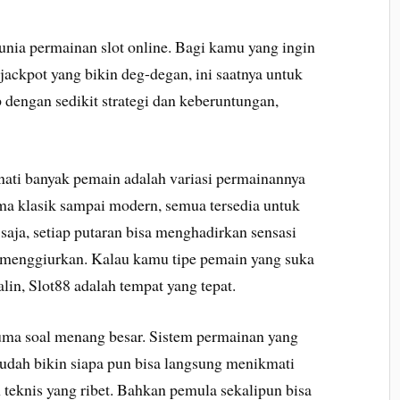
unia permainan slot online. Bagi kamu yang ingin
ackpot yang bikin deg-degan, ini saatnya untuk
 dengan sedikit strategi dan keberuntungan,
inati banyak pemain adalah variasi permainannya
ma klasik sampai modern, semua tersedia untuk
aja, setiap putaran bisa menghadirkan sensasi
u menggiurkan. Kalau kamu tipe pemain yang suka
lin, Slot88 adalah tempat yang tepat.
uma soal menang besar. Sistem permainan yang
dah bikin siapa pun bisa langsung menikmati
teknis yang ribet. Bahkan pemula sekalipun bisa