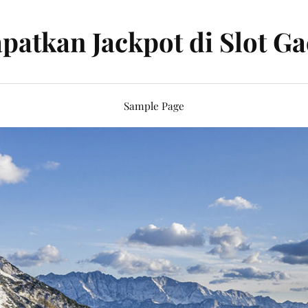
atkan Jackpot di Slot Ga
Sample Page