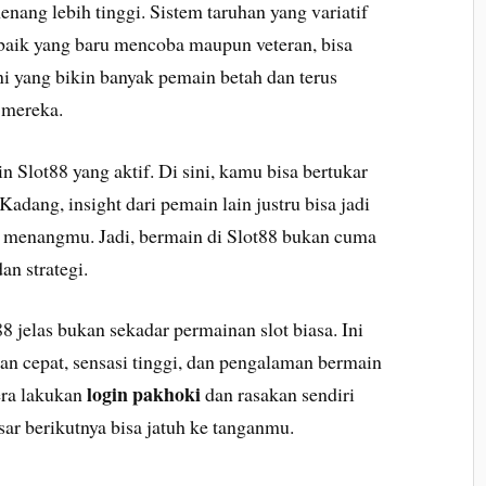
nang lebih tinggi. Sistem taruhan yang variatif
aik yang baru mencoba maupun veteran, bisa
i yang bikin banyak pemain betah dan terus
 mereka.
 Slot88 yang aktif. Di sini, kamu bisa bertukar
 Kadang, insight dari pemain lain justru bisa jadi
menangmu. Jadi, bermain di Slot88 bukan cuma
an strategi.
8 jelas bukan sekadar permainan slot biasa. Ini
an cepat, sensasi tinggi, dan pengalaman bermain
login pakhoki
gera lakukan
dan rasakan sendiri
esar berikutnya bisa jatuh ke tanganmu.