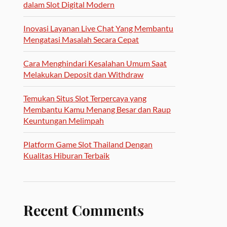
dalam Slot Digital Modern
Inovasi Layanan Live Chat Yang Membantu
Mengatasi Masalah Secara Cepat
Cara Menghindari Kesalahan Umum Saat
Melakukan Deposit dan Withdraw
Temukan Situs Slot Terpercaya yang
Membantu Kamu Menang Besar dan Raup
Keuntungan Melimpah
Platform Game Slot Thailand Dengan
Kualitas Hiburan Terbaik
Recent Comments