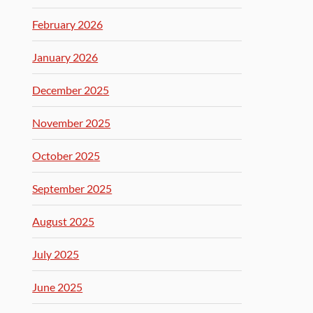
February 2026
January 2026
December 2025
November 2025
October 2025
September 2025
August 2025
July 2025
June 2025