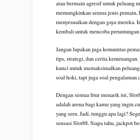
atau bermain agresif untuk peluang me
memungkinkan semua jenis pemain, b
menyesuaikan dengan gaya mereka. In
kembali untuk mencoba peruntungan
Jangan lupakan juga komunitas pemain
tips, strategi, dan cerita kemenangan.
kunci untuk memaksimalkan peluang 
soal hoki, tapi juga soal pengalaman d
Dengan semua fitur menarik ini, Slot8
adalah arena bagi kamu yang ingin cu
yang seru. Jadi, tunggu apa lagi? Se
sensasi Slot88. Siapa tahu, jackpot b