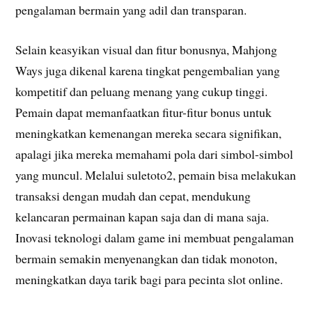
pengalaman bermain yang adil dan transparan.
Selain keasyikan visual dan fitur bonusnya, Mahjong
Ways juga dikenal karena tingkat pengembalian yang
kompetitif dan peluang menang yang cukup tinggi.
Pemain dapat memanfaatkan fitur-fitur bonus untuk
meningkatkan kemenangan mereka secara signifikan,
apalagi jika mereka memahami pola dari simbol-simbol
yang muncul. Melalui suletoto2, pemain bisa melakukan
transaksi dengan mudah dan cepat, mendukung
kelancaran permainan kapan saja dan di mana saja.
Inovasi teknologi dalam game ini membuat pengalaman
bermain semakin menyenangkan dan tidak monoton,
meningkatkan daya tarik bagi para pecinta slot online.