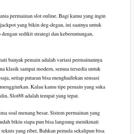
unia permainan slot online. Bagi kamu yang ingin
ackpot yang bikin deg-degan, ini saatnya untuk
 dengan sedikit strategi dan keberuntungan,
inati banyak pemain adalah variasi permainannya
ma klasik sampai modern, semua tersedia untuk
aja, setiap putaran bisa menghadirkan sensasi
u menggiurkan. Kalau kamu tipe pemain yang suka
lin, Slot88 adalah tempat yang tepat.
uma soal menang besar. Sistem permainan yang
dah bikin siapa pun bisa langsung menikmati
teknis yang ribet. Bahkan pemula sekalipun bisa