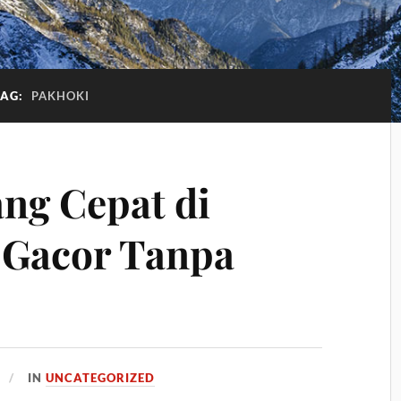
TAG:
PAKHOKI
ng Cepat di
 Gacor Tanpa
IN
UNCATEGORIZED