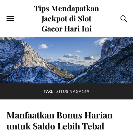
Tips Mendapatkan
Jackpot di Slot
Gacor Hari Ini
TAG:
SITUS NAGA169
Manfaatkan Bonus Harian
untuk Saldo Lebih Tebal