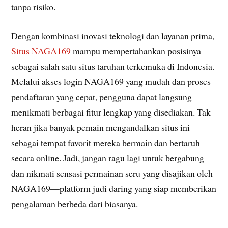
tanpa risiko.
Dengan kombinasi inovasi teknologi dan layanan prima,
Situs NAGA169
mampu mempertahankan posisinya
sebagai salah satu situs taruhan terkemuka di Indonesia.
Melalui akses login NAGA169 yang mudah dan proses
pendaftaran yang cepat, pengguna dapat langsung
menikmati berbagai fitur lengkap yang disediakan. Tak
heran jika banyak pemain mengandalkan situs ini
sebagai tempat favorit mereka bermain dan bertaruh
secara online. Jadi, jangan ragu lagi untuk bergabung
dan nikmati sensasi permainan seru yang disajikan oleh
NAGA169—platform judi daring yang siap memberikan
pengalaman berbeda dari biasanya.