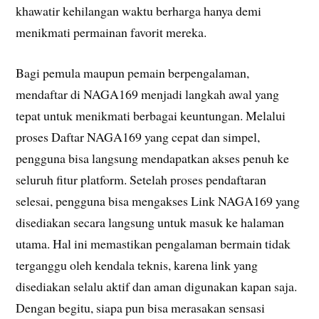
khawatir kehilangan waktu berharga hanya demi
menikmati permainan favorit mereka.
Bagi pemula maupun pemain berpengalaman,
mendaftar di NAGA169 menjadi langkah awal yang
tepat untuk menikmati berbagai keuntungan. Melalui
proses Daftar NAGA169 yang cepat dan simpel,
pengguna bisa langsung mendapatkan akses penuh ke
seluruh fitur platform. Setelah proses pendaftaran
selesai, pengguna bisa mengakses Link NAGA169 yang
disediakan secara langsung untuk masuk ke halaman
utama. Hal ini memastikan pengalaman bermain tidak
terganggu oleh kendala teknis, karena link yang
disediakan selalu aktif dan aman digunakan kapan saja.
Dengan begitu, siapa pun bisa merasakan sensasi