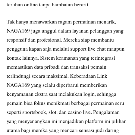
taruhan online tanpa hambatan berarti.
Tak hanya menawarkan ragam permainan menarik,
NAGA169 juga unggul dalam layanan pelanggan yang
responsif dan profesional. Mereka siap membantu
pengguna kapan saja melalui support live chat maupun
kontak lainnya. Sistem keamanan yang terintegrasi
memastikan data pribadi dan transaksi pemain
terlindungi secara maksimal. Keberadaan Link
NAGA169 yang selalu diperbarui memberikan
kenyamanan ekstra saat melakukan login, sehingga
pemain bisa fokus menikmati berbagai permainan seru
seperti sportsbook, slot, dan casino live. Pengalaman
yang menyenangkan ini menjadikan platform ini pilihan
utama bagi mereka yang mencari sensasi judi daring