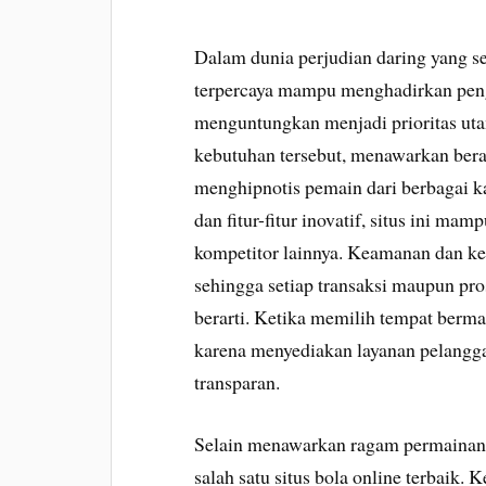
Dalam dunia perjudian daring yang s
terpercaya mampu menghadirkan pen
menguntungkan menjadi prioritas uta
kebutuhan tersebut, menawarkan be
menghipnotis pemain dari berbagai 
dan fitur-fitur inovatif, situs ini m
kompetitor lainnya. Keamanan dan k
sehingga setiap transaksi maupun pro
berarti. Ketika memilih tempat berma
karena menyediakan layanan pelangga
transparan.
Selain menawarkan ragam permainan s
salah satu situs bola online terbaik. 