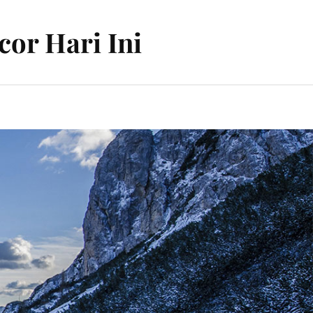
cor Hari Ini