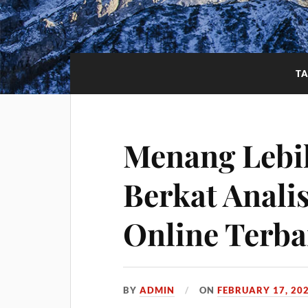
T
Menang Lebi
Berkat Analis
Online Terba
BY
ADMIN
ON
FEBRUARY 17, 20