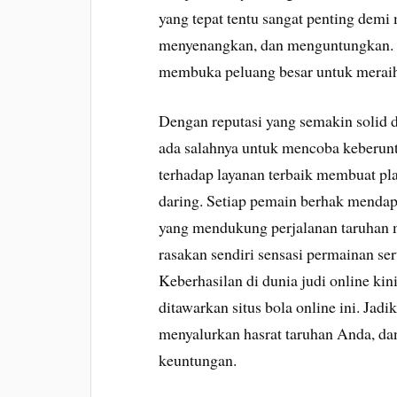
yang tepat tentu sangat penting dem
menyenangkan, dan menguntungkan. Ol
membuka peluang besar untuk meraih
Dengan reputasi yang semakin solid d
ada salahnya untuk mencoba keberunt
terhadap layanan terbaik membuat pla
daring. Setiap pemain berhak mendap
yang mendukung perjalanan taruhan m
rasakan sendiri sensasi permainan se
Keberhasilan di dunia judi online ki
ditawarkan situs bola online ini. Jad
menyalurkan hasrat taruhan Anda, d
keuntungan.