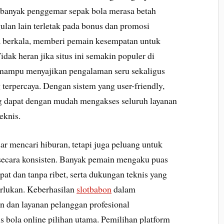
banyak penggemar sepak bola merasa betah
ulan lain terletak pada bonus dan promosi
ra berkala, memberi pemain kesempatan untuk
dak heran jika situs ini semakin populer di
a mampu menyajikan pengalaman seru sekaligus
terpercaya. Dengan sistem yang user-friendly,
ng dapat dengan mudah mengakses seluruh layanan
eknis.
dar mencari hiburan, tetapi juga peluang untuk
ecara konsisten. Banyak pemain mengaku puas
at dan tanpa ribet, serta dukungan teknis yang
erlukan. Keberhasilan
slotbabon
dalam
 dan layanan pelanggan profesional
s bola online pilihan utama. Pemilihan platform