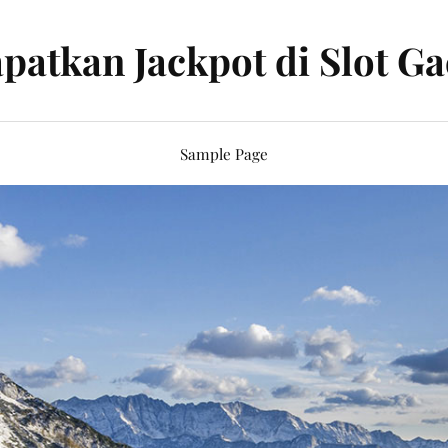
atkan Jackpot di Slot Ga
Sample Page