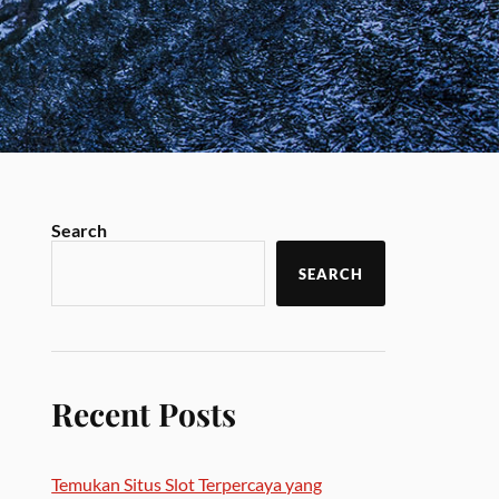
Search
SEARCH
Recent Posts
Temukan Situs Slot Terpercaya yang