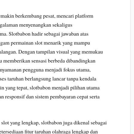
emakin berkembang pesat, mencari platform
galaman menyenangkan sekaligus
ma. Slotbabon hadir sebagai jawaban atas
ragam permainan slot menarik yang mampu
kalangan. Dengan tampilan visual yang memukau
ampu memberikan sensasi berbeda dibandingkan
enyamanan pengguna menjadi fokus utama,
ses taruhan berlangsung lancar tanpa kendala
in yang tepat, slotbabon menjadi pilihan utama
n responsif dan sistem pembayaran cepat serta
lot yang lengkap, slotbabon juga dikenal sebagai
Ketersediaan fitur taruhan olahraga lengkap dan