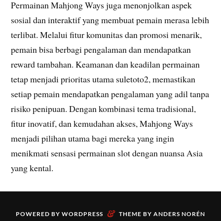
Permainan Mahjong Ways juga menonjolkan aspek
sosial dan interaktif yang membuat pemain merasa lebih
terlibat. Melalui fitur komunitas dan promosi menarik,
pemain bisa berbagi pengalaman dan mendapatkan
reward tambahan. Keamanan dan keadilan permainan
tetap menjadi prioritas utama suletoto2, memastikan
setiap pemain mendapatkan pengalaman yang adil tanpa
risiko penipuan. Dengan kombinasi tema tradisional,
fitur inovatif, dan kemudahan akses, Mahjong Ways
menjadi pilihan utama bagi mereka yang ingin
menikmati sensasi permainan slot dengan nuansa Asia
yang kental.
&
POWERED BY
WORDPRESS
THEME BY
ANDERS NORÉN