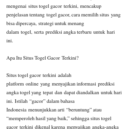
mengenai situs togel gacor terkini, mencakup
penjelasan tentang togel gacor, cara memilih situs yang
bisa dipercaya, strategi untuk menang
dalam togel, serta prediksi angka terbaru untuk hari
ini.
Apa Itu Situs Togel Gacor Terkini?
Situs togel gacor terkini adalah
platform online yang menyajikan informasi prediksi
angka togel yang tepat dan dapat diandalkan untuk hari
ini. Istilah “gacor” dalam bahasa
Indonesia menunjukkan arti “beruntung” atau
“memperoleh hasil yang baik,” sehingga situs togel
gacor terkini dikenal karena menyajikan angka-angka