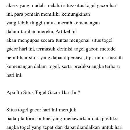
akses yang mudah melalui situs-situs togel gacor hari
ini, para pemain memiliki kemungkinan
yang lebih tinggi untuk meraih kemenangan
dalam taruhan mereka. Artikel ini
akan mengupas secara tuntas mengenai situs togel
gacor hari ini, termasuk definisi togel gacor, metode
pemilihan situs yang dapat dipercaya, tips untuk meraih
kemenangan dalam togel, serta prediksi angka terbaru
hari ini.
Apa Itu Situs Togel Gacor Hari Ini?
Situs togel gacor hari ini merujuk
pada platform online yang menawarkan data prediksi
angka togel yang tepat dan dapat diandalkan untuk hari