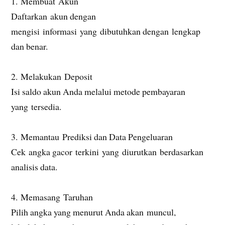
1. Membuat Akun
Daftarkan akun dengan
mengisi informasi yang dibutuhkan dengan lengkap
dan benar.
2. Melakukan Deposit
Isi saldo akun Anda melalui metode pembayaran
yang tersedia.
3. Memantau Prediksi dan Data Pengeluaran
Cek angka gacor terkini yang diurutkan berdasarkan
analisis data.
4. Memasang Taruhan
Pilih angka yang menurut Anda akan muncul,