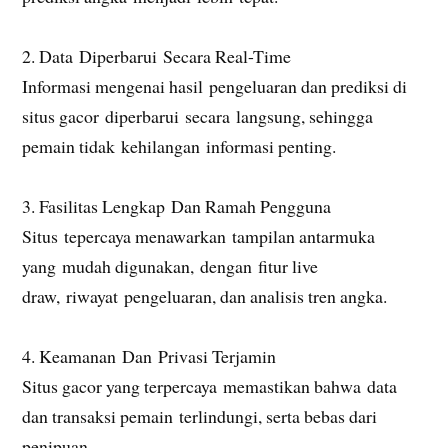
2. Data Diperbarui Secara Real-Time
Informasi mengenai hasil pengeluaran dan prediksi di
situs gacor diperbarui secara langsung, sehingga
pemain tidak kehilangan informasi penting.
3. Fasilitas Lengkap Dan Ramah Pengguna
Situs tepercaya menawarkan tampilan antarmuka
yang mudah digunakan, dengan fitur live
draw, riwayat pengeluaran, dan analisis tren angka.
4. Keamanan Dan Privasi Terjamin
Situs gacor yang terpercaya memastikan bahwa data
dan transaksi pemain terlindungi, serta bebas dari
penipuan.