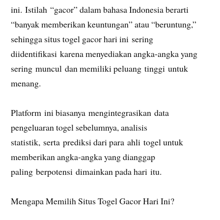
ini. Istilah “gacor” dalam bahasa Indonesia berarti
“banyak memberikan keuntungan” atau “beruntung,”
sehingga situs togel gacor hari ini sering
diidentifikasi karena menyediakan angka-angka yang
sering muncul dan memiliki peluang tinggi untuk
menang.
Platform ini biasanya mengintegrasikan data
pengeluaran togel sebelumnya, analisis
statistik, serta prediksi dari para ahli togel untuk
memberikan angka-angka yang dianggap
paling berpotensi dimainkan pada hari itu.
Mengapa Memilih Situs Togel Gacor Hari Ini?