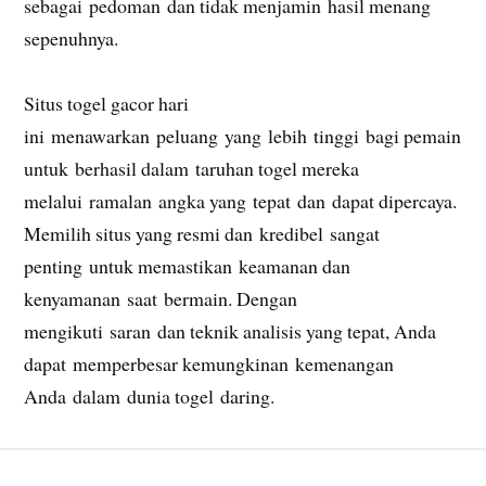
sebagai pedoman dan tidak menjamin hasil menang
sepenuhnya.
Situs togel gacor hari
ini menawarkan peluang yang lebih tinggi bagi pemain
untuk berhasil dalam taruhan togel mereka
melalui ramalan angka yang tepat dan dapat dipercaya.
Memilih situs yang resmi dan kredibel sangat
penting untuk memastikan keamanan dan
kenyamanan saat bermain. Dengan
mengikuti saran dan teknik analisis yang tepat, Anda
dapat memperbesar kemungkinan kemenangan
Anda dalam dunia togel daring.