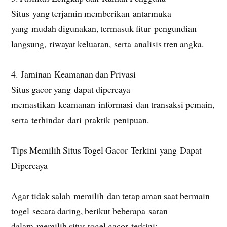
Situs yang terjamin memberikan antarmuka
yang mudah digunakan, termasuk fitur pengundian
langsung, riwayat keluaran, serta analisis tren angka.
4. Jaminan Keamanan dan Privasi
Situs gacor yang dapat dipercaya
memastikan keamanan informasi dan transaksi pemain,
serta terhindar dari praktik penipuan.
Tips Memilih Situs Togel Gacor Terkini yang Dapat
Dipercaya
Agar tidak salah memilih dan tetap aman saat bermain
togel secara daring, berikut beberapa saran
dalam memilih situs togel gacor terkini: