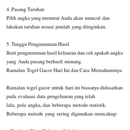
4. Pasang Taruhan
Pilih angka yang menurut Anda akan muncul dan
lakukan taruhan sesuai jumlah yang diinginkan.
5. Tunggu Pengumuman Hasil
Ikuti pengumuman hasil keluaran dan cek apakah angka
yang Anda pasang berhasil menang.
Ramalan Togel Gacor Hari Ini dan Cara Memahaminya
Ramalan togel gacor untuk hari ini biasanya didasarkan
pada evaluasi data pengeluaran yang telah
lalu, pola angka, dan beberapa metode statistik.
Beberapa metode yang sering digunakan mencakup: