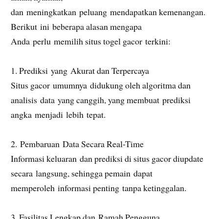
dan meningkatkan peluang mendapatkan kemenangan.
Berikut ini beberapa alasan mengapa
Anda perlu memilih situs togel gacor terkini:
1. Prediksi yang Akurat dan Terpercaya
Situs gacor umumnya didukung oleh algoritma dan
analisis data yang canggih, yang membuat prediksi
angka menjadi lebih tepat.
2. Pembaruan Data Secara Real-Time
Informasi keluaran dan prediksi di situs gacor diupdate
secara langsung, sehingga pemain dapat
memperoleh informasi penting tanpa ketinggalan.
3. Fasilitas Lengkap dan Ramah Pengguna