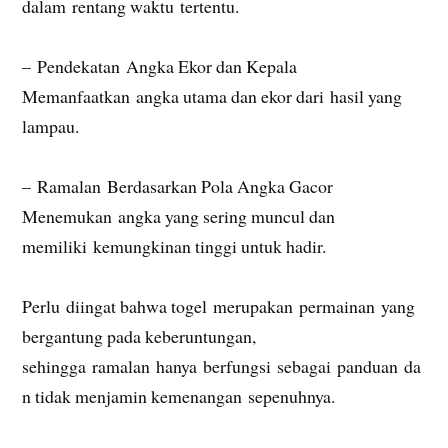
dalam rentang waktu tertentu.
– Pendekatan Angka Ekor dan Kepala
Memanfaatkan angka utama dan ekor dari hasil yang
lampau.
– Ramalan Berdasarkan Pola Angka Gacor
Menemukan angka yang sering muncul dan
memiliki kemungkinan tinggi untuk hadir.
Perlu diingat bahwa togel merupakan permainan yang
bergantung pada keberuntungan,
sehingga ramalan hanya berfungsi sebagai panduan da
n tidak menjamin kemenangan sepenuhnya.