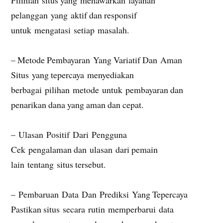
Pilihlah situs yang menawarkan layanan
pelanggan yang aktif dan responsif
untuk mengatasi setiap masalah.
– Metode Pembayaran Yang Variatif Dan Aman
Situs yang tepercaya menyediakan
berbagai pilihan metode untuk pembayaran dan
penarikan dana yang aman dan cepat.
– Ulasan Positif Dari Pengguna
Cek pengalaman dan ulasan dari pemain
lain tentang situs tersebut.
– Pembaruan Data Dan Prediksi Yang Tepercaya
Pastikan situs secara rutin memperbarui data