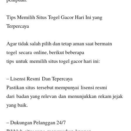
Tips Memilih Situs Togel Gacor Hari Ini yang
Terpercaya
Agar tidak salah pilih dan tetap aman saat bermain
togel secara online, berikut beberapa
tips untuk memilih situs togel gacor hari ini:
– Lisensi Resmi Dan Tepercaya
Pastikan situs tersebut mempunyai lisensi resmi
dari badan yang relevan dan menunjukkan rekam jejak
yang baik.
– Dukungan Pelanggan 24/7