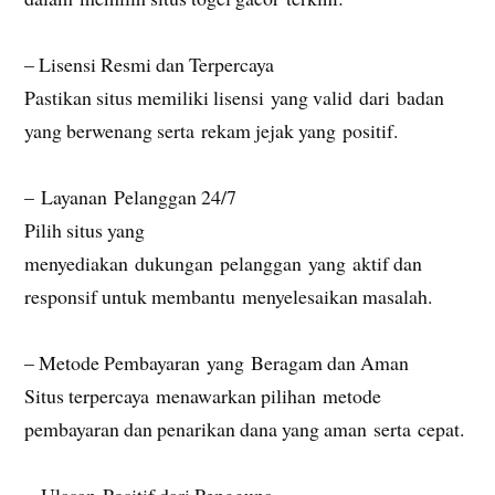
– Lisensi Resmi dan Terpercaya
Pastikan situs memiliki lisensi yang valid dari badan
yang berwenang serta rekam jejak yang positif.
– Layanan Pelanggan 24/7
Pilih situs yang
menyediakan dukungan pelanggan yang aktif dan
responsif untuk membantu menyelesaikan masalah.
– Metode Pembayaran yang Beragam dan Aman
Situs terpercaya menawarkan pilihan metode
pembayaran dan penarikan dana yang aman serta cepat.