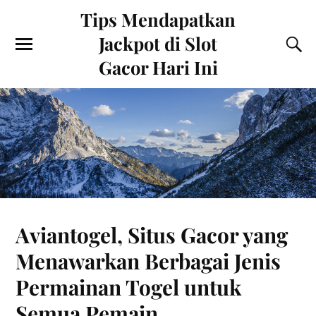
Tips Mendapatkan
Jackpot di Slot
Gacor Hari Ini
Aviantogel, Situs Gacor yang
Menawarkan Berbagai Jenis
Permainan Togel untuk
Semua Pemain