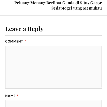
Peluang Menang Berlipat Ganda di Situs Gacor
Sedaptogel yang Memukau
Leave a Reply
COMMENT
*
NAME
*