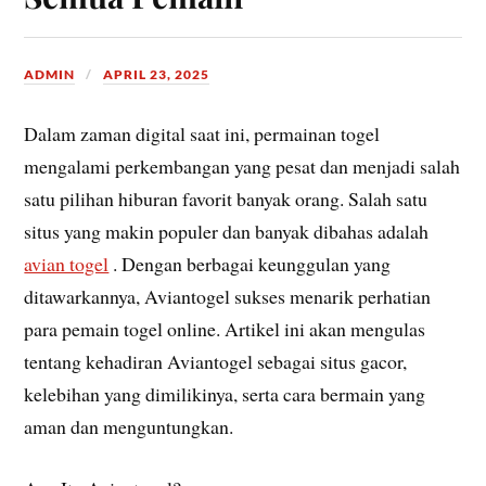
ADMIN
APRIL 23, 2025
Dalam zaman digital saat ini, permainan togel
mengalami perkembangan yang pesat dan menjadi salah
satu pilihan hiburan favorit banyak orang. Salah satu
situs yang makin populer dan banyak dibahas adalah
avian togel
. Dengan berbagai keunggulan yang
ditawarkannya, Aviantogel sukses menarik perhatian
para pemain togel online. Artikel ini akan mengulas
tentang kehadiran Aviantogel sebagai situs gacor,
kelebihan yang dimilikinya, serta cara bermain yang
aman dan menguntungkan.