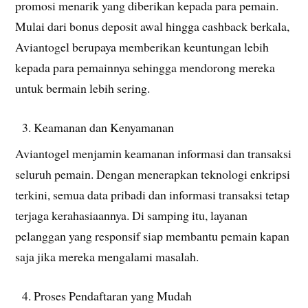
promosi menarik yang diberikan kepada para pemain.
Mulai dari bonus deposit awal hingga cashback berkala,
Aviantogel berupaya memberikan keuntungan lebih
kepada para pemainnya sehingga mendorong mereka
untuk bermain lebih sering.
Keamanan dan Kenyamanan
Aviantogel menjamin keamanan informasi dan transaksi
seluruh pemain. Dengan menerapkan teknologi enkripsi
terkini, semua data pribadi dan informasi transaksi tetap
terjaga kerahasiaannya. Di samping itu, layanan
pelanggan yang responsif siap membantu pemain kapan
saja jika mereka mengalami masalah.
Proses Pendaftaran yang Mudah