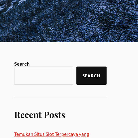
Search
SEARCH
Recent Posts
Temukan Situs Slot Terpercaya yang