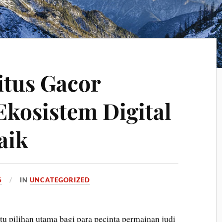
itus Gacor
kosistem Digital
aik
6
IN
UNCATEGORIZED
tu pilihan utama bagi para pecinta permainan judi