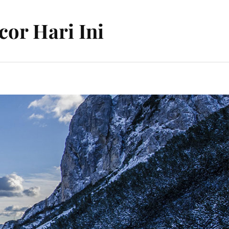
cor Hari Ini