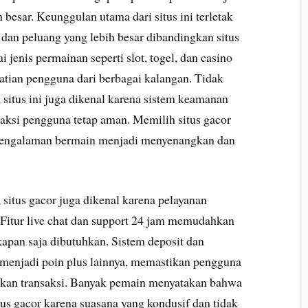
besar. Keunggulan utama dari situs ini terletak
dan peluang yang lebih besar dibandingkan situs
jenis permainan seperti slot, togel, dan casino
atian pengguna dari berbagai kalangan. Tidak
itus ini juga dikenal karena sistem keamanan
saksi pengguna tetap aman. Memilih situs gacor
r pengalaman bermain menjadi menyenangkan dan
 situs gacor juga dikenal karena pelayanan
 Fitur live chat dan support 24 jam memudahkan
pan saja dibutuhkan. Sistem deposit dan
 menjadi poin plus lainnya, memastikan pengguna
ukan transaksi. Banyak pemain menyatakan bahwa
us gacor karena suasana yang kondusif dan tidak