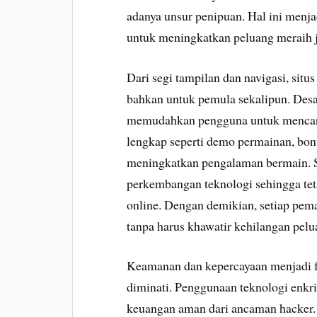
adanya unsur penipuan. Hal ini menja
untuk meningkatkan peluang meraih j
Dari segi tampilan dan navigasi, situ
bahkan untuk pemula sekalipun. Desai
memudahkan pengguna untuk mencari
lengkap seperti demo permainan, bon
meningkatkan pengalaman bermain. Si
perkembangan teknologi sehingga teta
online. Dengan demikian, setiap pema
tanpa harus khawatir kehilangan pel
Keamanan dan kepercayaan menjadi f
diminati. Penggunaan teknologi enkrip
keuangan aman dari ancaman hacker. Se