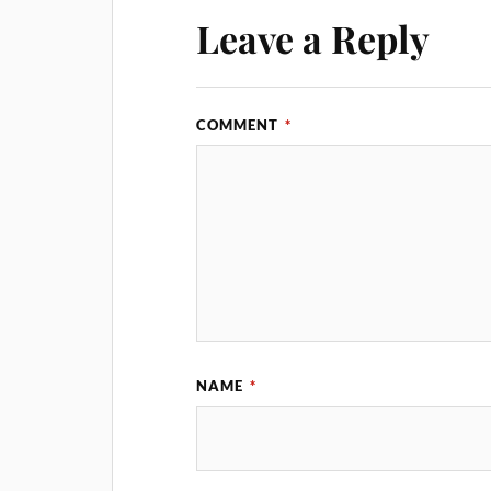
Leave a Reply
COMMENT
*
NAME
*