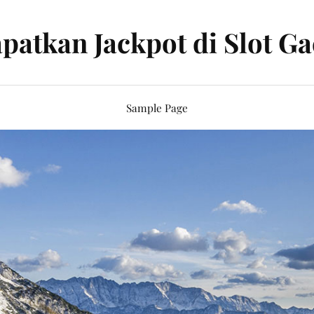
atkan Jackpot di Slot Ga
Sample Page