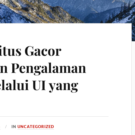
itus Gacor
n Pengalaman
alui UI yang
6
IN
UNCATEGORIZED