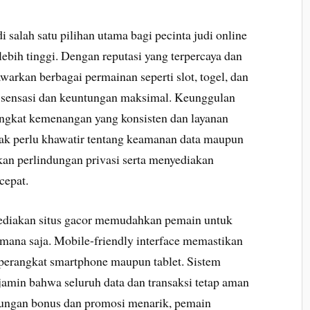
i salah satu pilihan utama bagi pecinta judi online
bih tinggi. Dengan reputasi yang terpercaya dan
awarkan berbagai permainan seperti slot, togel, dan
sensasi dan keuntungan maksimal. Keunggulan
 tingkat kemenangan yang konsisten dan layanan
dak perlu khawatir tentang keamanan data maupun
kan perlindungan privasi serta menyediakan
cepat.
 disediakan situs gacor memudahkan pemain untuk
mana saja. Mobile-friendly interface memastikan
perangkat smartphone maupun tablet. Sistem
jamin bahwa seluruh data dan transaksi tetap aman
kungan bonus dan promosi menarik, pemain