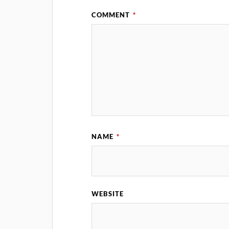
COMMENT
*
NAME
*
WEBSITE