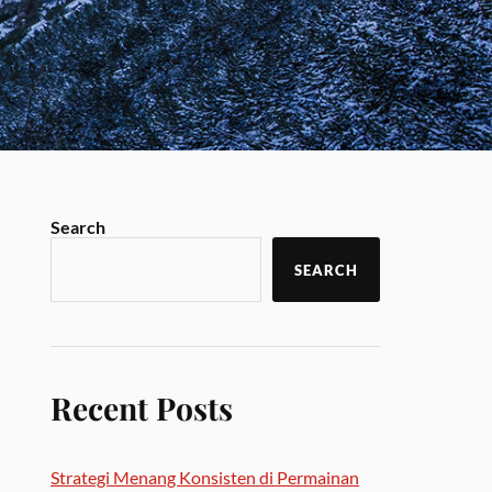
Search
SEARCH
Recent Posts
Strategi Menang Konsisten di Permainan