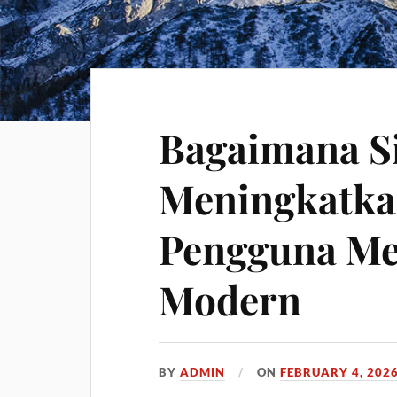
Bagaimana S
Meningkatka
Pengguna Mel
Modern
BY
ADMIN
ON
FEBRUARY 4, 202