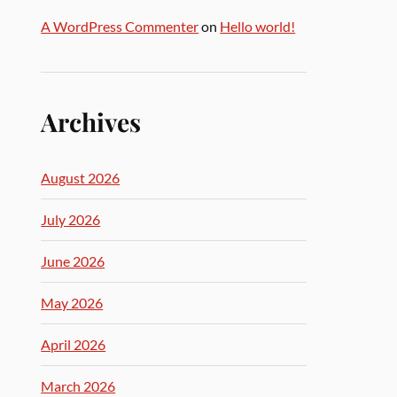
A WordPress Commenter
on
Hello world!
Archives
August 2026
July 2026
June 2026
May 2026
April 2026
March 2026