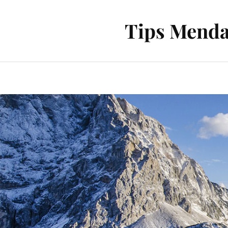
Tips Mendap