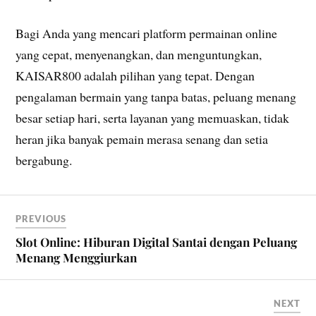
Bagi Anda yang mencari platform permainan online
yang cepat, menyenangkan, dan menguntungkan,
KAISAR800 adalah pilihan yang tepat. Dengan
pengalaman bermain yang tanpa batas, peluang menang
besar setiap hari, serta layanan yang memuaskan, tidak
heran jika banyak pemain merasa senang dan setia
bergabung.
PREVIOUS
Slot Online: Hiburan Digital Santai dengan Peluang
Menang Menggiurkan
NEXT