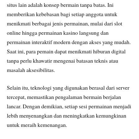
situs lain adalah konsep bermain tanpa batas. Ini
memberikan kebebasan bagi setiap anggota untuk
menikmati berbagai jenis permainan, mulai dari slot
online hingga permainan kasino langsung dan
permainan interaktif modern dengan akses yang mudah.
Saat ini, para pemain dapat menikmati hiburan digital
tanpa perlu khawatir mengenai batasan teknis atau
masalah aksesibilitas.
Selain itu, teknologi yang digunakan berasal dari server
tercepat, memastikan pengalaman bermain berjalan
lancar. Dengan demikian, setiap sesi permainan menjadi
lebih menyenangkan dan meningkatkan kemungkinan
untuk meraih kemenangan.