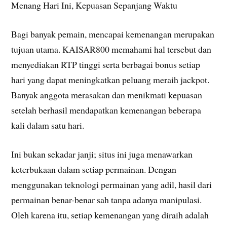
Menang Hari Ini, Kepuasan Sepanjang Waktu
Bagi banyak pemain, mencapai kemenangan merupakan
tujuan utama. KAISAR800 memahami hal tersebut dan
menyediakan RTP tinggi serta berbagai bonus setiap
hari yang dapat meningkatkan peluang meraih jackpot.
Banyak anggota merasakan dan menikmati kepuasan
setelah berhasil mendapatkan kemenangan beberapa
kali dalam satu hari.
Ini bukan sekadar janji; situs ini juga menawarkan
keterbukaan dalam setiap permainan. Dengan
menggunakan teknologi permainan yang adil, hasil dari
permainan benar-benar sah tanpa adanya manipulasi.
Oleh karena itu, setiap kemenangan yang diraih adalah