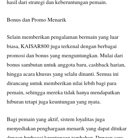
hasil dari strategi dan keberuntungan pemain.
Bonus dan Promo Menarik
Selain memberikan pengalaman bermain yang luar
biasa, KAISAR800 juga terkenal dengan berbagai
promosi dan bonus yang menguntungkan. Mulai dari
bonus sambutan untuk anggota baru, cashback harian,
hingga acara khusus yang selalu dinanti. Semua ini
dirancang untuk memberikan nilai lebih bagi para
pemain, sehingga mereka tidak hanya mendapatkan
hiburan tetapi juga keuntungan yang nyata.
Bagi pemain yang aktif, sistem loyalitas juga
menyediakan penghargaan menarik yang dapat ditukar
dengan berbagai keuntungan tambahan. Dengan cara