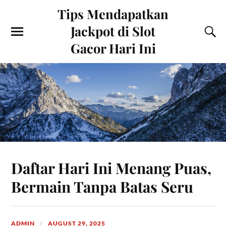
Tips Mendapatkan
Jackpot di Slot
Gacor Hari Ini
Daftar Hari Ini Menang Puas,
Bermain Tanpa Batas Seru
ADMIN
AUGUST 29, 2025