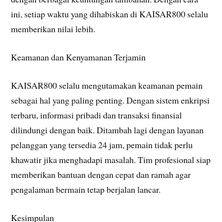
ini, setiap waktu yang dihabiskan di KAISAR800 selalu
memberikan nilai lebih.
Keamanan dan Kenyamanan Terjamin
KAISAR800 selalu mengutamakan keamanan pemain
sebagai hal yang paling penting. Dengan sistem enkripsi
terbaru, informasi pribadi dan transaksi finansial
dilindungi dengan baik. Ditambah lagi dengan layanan
pelanggan yang tersedia 24 jam, pemain tidak perlu
khawatir jika menghadapi masalah. Tim profesional siap
memberikan bantuan dengan cepat dan ramah agar
pengalaman bermain tetap berjalan lancar.
Kesimpulan