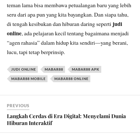
teman lama bisa membawa petualangan baru yang lebih
seru dari apa pun yang kita bayangkan. Dan siapa tahu,
judi
di tengah kesibukan dan hiburan daring seperti
online
, ada pelajaran kecil tentang bagaimana menjadi
“agen rahasia” dalam hidup kita sendiri—yang berani,
lucu, tapi tetap berprinsip.
JUDI ONLINE
MABAR88
MABAR88 APK
MABAR88 MOBILE
MABAR88 ONLINE
PREVIOUS
Langkah Cerdas di Era Digital: Menyelami Dunia
Hiburan Interaktif