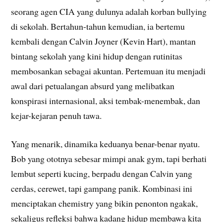
seorang agen CIA yang dulunya adalah korban bullying
di sekolah. Bertahun-tahun kemudian, ia bertemu
kembali dengan Calvin Joyner (Kevin Hart), mantan
bintang sekolah yang kini hidup dengan rutinitas
membosankan sebagai akuntan. Pertemuan itu menjadi
awal dari petualangan absurd yang melibatkan
konspirasi internasional, aksi tembak-menembak, dan
kejar-kejaran penuh tawa.
Yang menarik, dinamika keduanya benar-benar nyatu.
Bob yang ototnya sebesar mimpi anak gym, tapi berhati
lembut seperti kucing, berpadu dengan Calvin yang
cerdas, cerewet, tapi gampang panik. Kombinasi ini
menciptakan chemistry yang bikin penonton ngakak,
sekaligus refleksi bahwa kadang hidup membawa kita