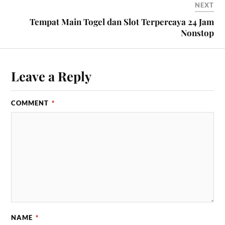
NEXT
Tempat Main Togel dan Slot Terpercaya 24 Jam
Nonstop
Leave a Reply
COMMENT
*
NAME
*