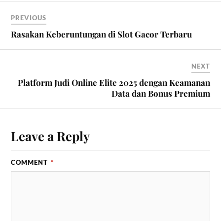
PREVIOUS
Rasakan Keberuntungan di Slot Gacor Terbaru
NEXT
Platform Judi Online Elite 2025 dengan Keamanan
Data dan Bonus Premium
Leave a Reply
COMMENT
*