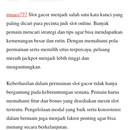
muara777
Slot gacor menjadi salah satu kata kunci yang
paling dicari para pecinta judi slot online. Banyak
pemain mencari strategi dan tips agar bisa mendapatkan
kemenangan besar dan rutin. Dengan memahami pola
permainan serta memilih situs terpercaya, peluang
meraih jackpot menjadi lebih tinggi dan
menguntungkan.
Keberhasilan dalam permainan slot gacor tidak hanya
bergantung pada keberuntungan semata. Pemain harus
memahami fitur dan bonus yang disediakan mesin slot
tertentu. Pengelolaan modal yang baik serta konsistensi
dalam bermain juga menjadi faktor penting agar bisa
menang secara berkelanjutan.