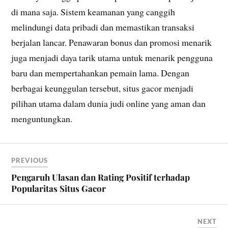
di mana saja. Sistem keamanan yang canggih
melindungi data pribadi dan memastikan transaksi
berjalan lancar. Penawaran bonus dan promosi menarik
juga menjadi daya tarik utama untuk menarik pengguna
baru dan mempertahankan pemain lama. Dengan
berbagai keunggulan tersebut, situs gacor menjadi
pilihan utama dalam dunia judi online yang aman dan
menguntungkan.
PREVIOUS
Pengaruh Ulasan dan Rating Positif terhadap
Popularitas Situs Gacor
NEXT