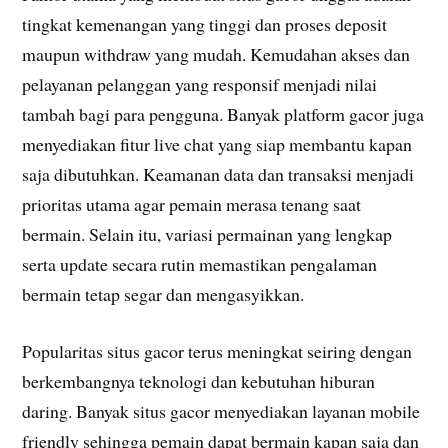
tingkat kemenangan yang tinggi dan proses deposit
maupun withdraw yang mudah. Kemudahan akses dan
pelayanan pelanggan yang responsif menjadi nilai
tambah bagi para pengguna. Banyak platform gacor juga
menyediakan fitur live chat yang siap membantu kapan
saja dibutuhkan. Keamanan data dan transaksi menjadi
prioritas utama agar pemain merasa tenang saat
bermain. Selain itu, variasi permainan yang lengkap
serta update secara rutin memastikan pengalaman
bermain tetap segar dan mengasyikkan.
Popularitas situs gacor terus meningkat seiring dengan
berkembangnya teknologi dan kebutuhan hiburan
daring. Banyak situs gacor menyediakan layanan mobile
friendly sehingga pemain dapat bermain kapan saja dan