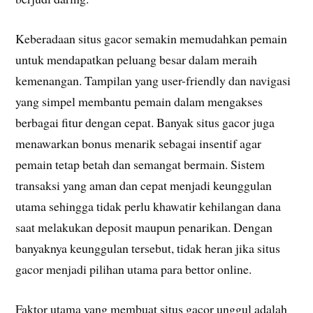
Keberadaan situs gacor semakin memudahkan pemain
untuk mendapatkan peluang besar dalam meraih
kemenangan. Tampilan yang user-friendly dan navigasi
yang simpel membantu pemain dalam mengakses
berbagai fitur dengan cepat. Banyak situs gacor juga
menawarkan bonus menarik sebagai insentif agar
pemain tetap betah dan semangat bermain. Sistem
transaksi yang aman dan cepat menjadi keunggulan
utama sehingga tidak perlu khawatir kehilangan dana
saat melakukan deposit maupun penarikan. Dengan
banyaknya keunggulan tersebut, tidak heran jika situs
gacor menjadi pilihan utama para bettor online.
Faktor utama yang membuat situs gacor unggul adalah