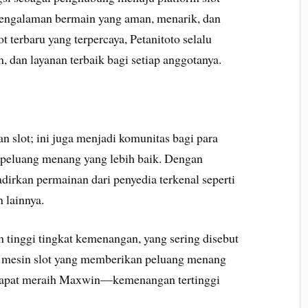
engalaman bermain yang aman, menarik, dan
t terbaru yang terpercaya, Petanitoto selalu
an layanan terbaik bagi setiap anggotanya.
n slot; ini juga menjadi komunitas bagi para
 peluang menang yang lebih baik. Dengan
adirkan permainan dari penyedia terkenal seperti
 lainnya.
h tinggi tingkat kemenangan, yang sering disebut
ada mesin slot yang memberikan peluang menang
 dapat meraih Maxwin—kemenangan tertinggi