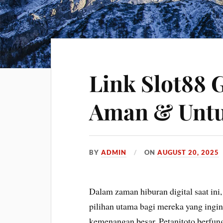
Link Slot88 
Aman & Unt
BY
ADMIN
ON
AUGUST 20, 2025
Dalam zaman hiburan digital saat ini
pilihan utama bagi mereka yang ingi
kemenangan besar. Petanitoto berfun