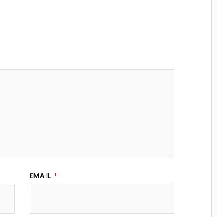
EMAIL
*