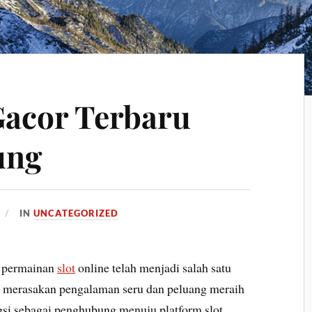
Gacor Terbaru
ung
IN
UNCATEGORIZED
, permainan
slot
online telah menjadi salah satu
n merasakan pengalaman seru dan peluang meraih
gsi sebagai penghubung menuju platform slot