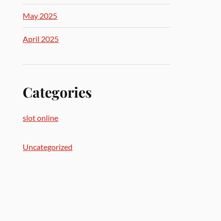
May 2025
April 2025
Categories
slot online
Uncategorized