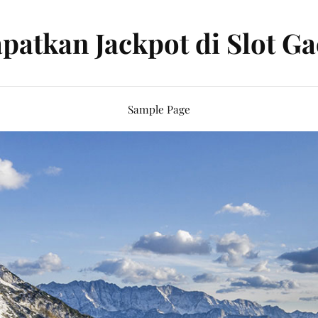
atkan Jackpot di Slot Ga
Sample Page