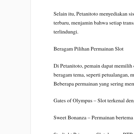
Selain itu, Petanitoto menyediakan s
terbaru, menjamin bahwa setiap trans
terlindungi.
Beragam Pilihan Permainan Slot
Di Petanitoto, pemain dapat memilih 
beragam tema, seperti petualangan, mi
Beberapa permainan yang sering memb
Gates of Olympus – Slot terkenal den
Sweet Bonanza – Permainan bertema 