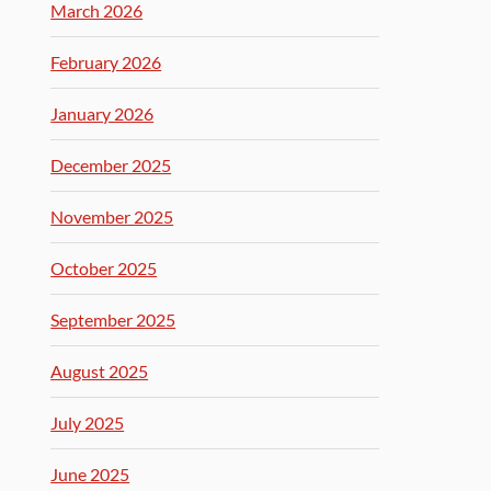
March 2026
February 2026
January 2026
December 2025
November 2025
October 2025
September 2025
August 2025
July 2025
June 2025