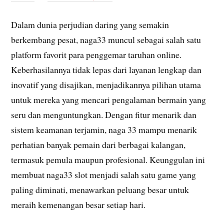
Dalam dunia perjudian daring yang semakin
berkembang pesat, naga33 muncul sebagai salah satu
platform favorit para penggemar taruhan online.
Keberhasilannya tidak lepas dari layanan lengkap dan
inovatif yang disajikan, menjadikannya pilihan utama
untuk mereka yang mencari pengalaman bermain yang
seru dan menguntungkan. Dengan fitur menarik dan
sistem keamanan terjamin, naga 33 mampu menarik
perhatian banyak pemain dari berbagai kalangan,
termasuk pemula maupun profesional. Keunggulan ini
membuat naga33 slot menjadi salah satu game yang
paling diminati, menawarkan peluang besar untuk
meraih kemenangan besar setiap hari.