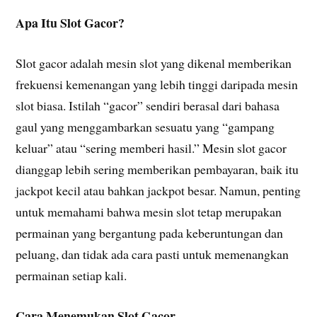
Apa Itu Slot Gacor?
Slot gacor adalah mesin slot yang dikenal memberikan
frekuensi kemenangan yang lebih tinggi daripada mesin
slot biasa. Istilah “gacor” sendiri berasal dari bahasa
gaul yang menggambarkan sesuatu yang “gampang
keluar” atau “sering memberi hasil.” Mesin slot gacor
dianggap lebih sering memberikan pembayaran, baik itu
jackpot kecil atau bahkan jackpot besar. Namun, penting
untuk memahami bahwa mesin slot tetap merupakan
permainan yang bergantung pada keberuntungan dan
peluang, dan tidak ada cara pasti untuk memenangkan
permainan setiap kali.
Cara Menemukan Slot Gacor