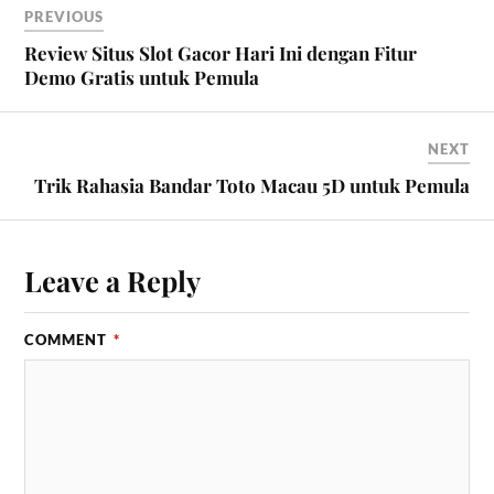
PREVIOUS
Review Situs Slot Gacor Hari Ini dengan Fitur
Demo Gratis untuk Pemula
NEXT
Trik Rahasia Bandar Toto Macau 5D untuk Pemula
Leave a Reply
COMMENT
*