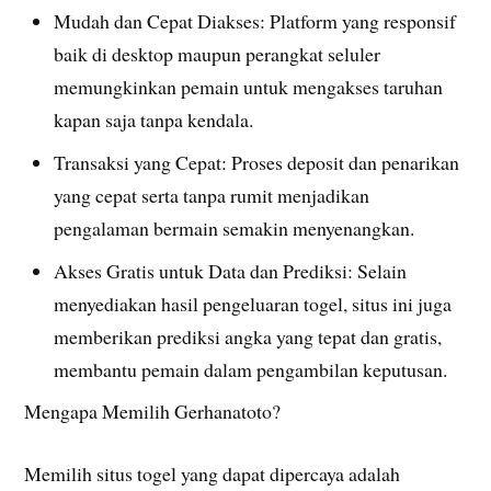
Mudah dan Cepat Diakses: Platform yang responsif
baik di desktop maupun perangkat seluler
memungkinkan pemain untuk mengakses taruhan
kapan saja tanpa kendala.
Transaksi yang Cepat: Proses deposit dan penarikan
yang cepat serta tanpa rumit menjadikan
pengalaman bermain semakin menyenangkan.
Akses Gratis untuk Data dan Prediksi: Selain
menyediakan hasil pengeluaran togel, situs ini juga
memberikan prediksi angka yang tepat dan gratis,
membantu pemain dalam pengambilan keputusan.
Mengapa Memilih Gerhanatoto?
Memilih situs togel yang dapat dipercaya adalah