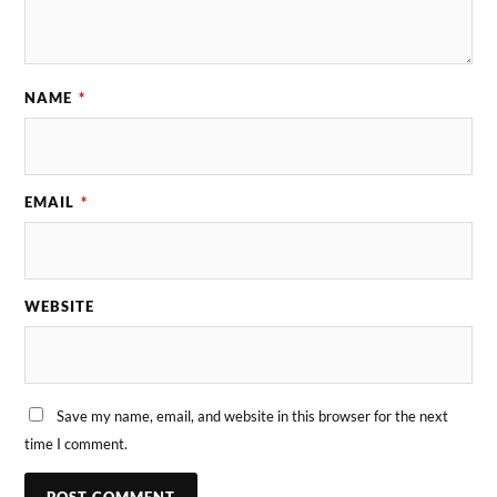
NAME
*
EMAIL
*
WEBSITE
Save my name, email, and website in this browser for the next
time I comment.