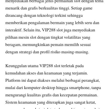
menyediakan berbagai jenis permainan slot dengan tema
menarik dan grafis berkualitas tinggi. Setiap game
dirancang dengan teknologi terkini sehingga
memberikan pengalaman bermain yang lebih seru dan
interaktif. Selain itu, VIP288 slot juga menyediakan
pilihan mesin slot dengan tingkat volatilitas yang
beragam, memungkinkan pemain memilih sesuai
dengan strategi dan profil risiko masing-masing.
Keunggulan utama VIP288 slot terletak pada
kemudahan akses dan keamanan yang terjamin.
Platform ini dapat diakses melalui berbagai perangkat,
mulai dari komputer desktop hingga smartphone, tanpa
mengurangi kualitas grafis dan kecepatan permainan.
Sistem keamanan yang diterapkan juga sangat ketat,