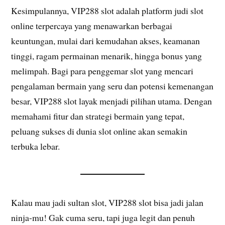
Kesimpulannya, VIP288 slot adalah platform judi slot
online terpercaya yang menawarkan berbagai
keuntungan, mulai dari kemudahan akses, keamanan
tinggi, ragam permainan menarik, hingga bonus yang
melimpah. Bagi para penggemar slot yang mencari
pengalaman bermain yang seru dan potensi kemenangan
besar, VIP288 slot layak menjadi pilihan utama. Dengan
memahami fitur dan strategi bermain yang tepat,
peluang sukses di dunia slot online akan semakin
terbuka lebar.
Kalau mau jadi sultan slot, VIP288 slot bisa jadi jalan
ninja-mu! Gak cuma seru, tapi juga legit dan penuh