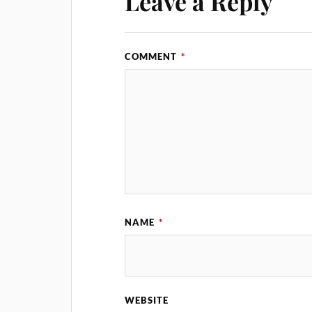
Leave a Reply
COMMENT
*
NAME
*
WEBSITE