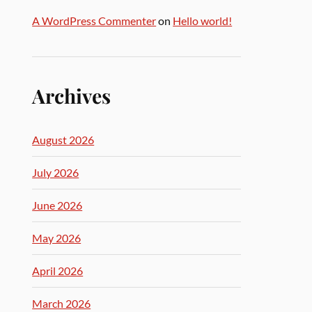
A WordPress Commenter
on
Hello world!
Archives
August 2026
July 2026
June 2026
May 2026
April 2026
March 2026