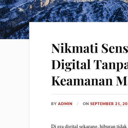
Nikmati Sens
Digital Tanp
Keamanan M
BY
ADMIN
ON
SEPTEMBER 21, 2
Di era digital sekarang, hiburan tidak