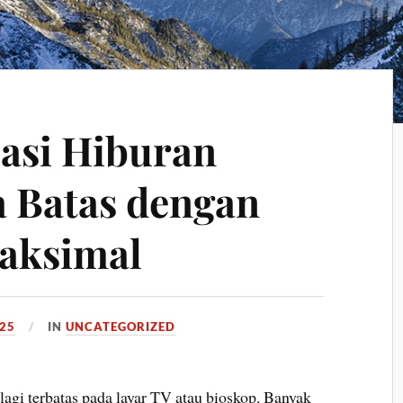
asi Hiburan
a Batas dengan
aksimal
025
IN
UNCATEGORIZED
 lagi terbatas pada layar TV atau bioskop. Banyak