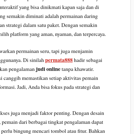
eraktif yang bisa dinikmati kapan saja dan di
yang semakin diminati adalah permainan daring
an strategi dalam satu paket. Dengan semakin
ilih platform yang aman, nyaman, dan terpercaya.
awarkan permainan seru, tapi juga menjamin
permata888
nggunanya. Di sinilah
hadir sebagai
judi online
sakan pengalaman
tanpa khawatir.
 canggih memastikan setiap aktivitas pemain
formasi. Jadi, Anda bisa fokus pada strategi dan
ses juga menjadi faktor penting. Dengan desain
f, pemain dari berbagai tingkat pengalaman dapat
perlu bingung mencari tombol atau fitur. Bahkan