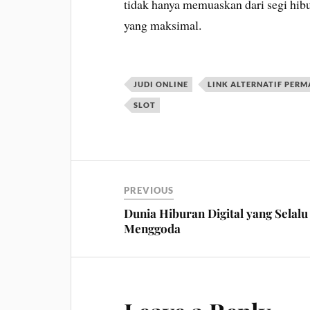
tidak hanya memuaskan dari segi hib
yang maksimal.
JUDI ONLINE
LINK ALTERNATIF PERM
SLOT
PREVIOUS
Dunia Hiburan Digital yang Selalu
Menggoda