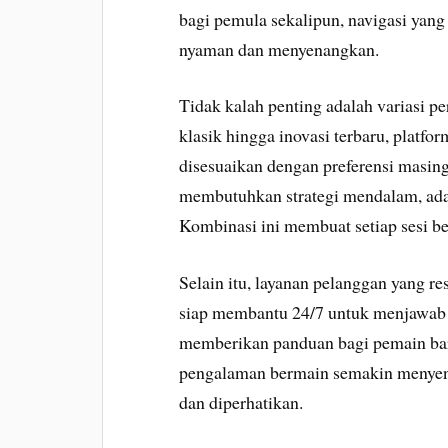
bagi pemula sekalipun, navigasi yang
nyaman dan menyenangkan.
Tidak kalah penting adalah variasi p
klasik hingga inovasi terbaru, platfo
disesuaikan dengan preferensi masin
membutuhkan strategi mendalam, ada
Kombinasi ini membuat setiap sesi be
Selain itu, layanan pelanggan yang re
siap membantu 24/7 untuk menjawab 
memberikan panduan bagi pemain bar
pengalaman bermain semakin menyena
dan diperhatikan.