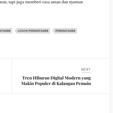
uran, tapi juga memberi rasa aman dan nyaman
ATA888
LOGIN PERMATA888
PERMATA888
NEXT
Tren Hiburan Digital Modern yang
Makin Populer di Kalangan Pemain