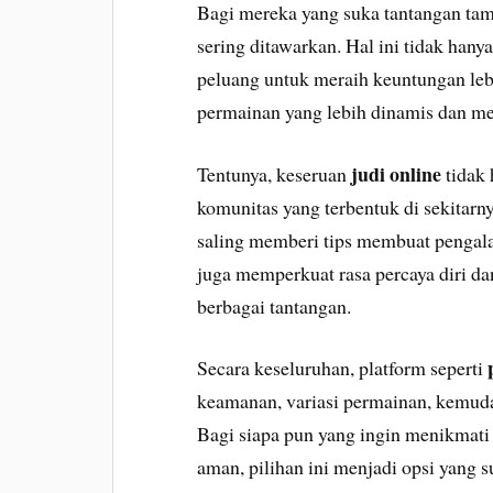
Bagi mereka yang suka tantangan tam
sering ditawarkan. Hal ini tidak han
peluang untuk meraih keuntungan leb
permainan yang lebih dinamis dan m
judi online
Tentunya, keseruan
tidak 
komunitas yang terbentuk di sekitarny
saling memberi tips membuat pengala
juga memperkuat rasa percaya diri 
berbagai tantangan.
Secara keseluruhan, platform seperti
keamanan, variasi permainan, kemuda
Bagi siapa pun yang ingin menikmati 
aman, pilihan ini menjadi opsi yang 