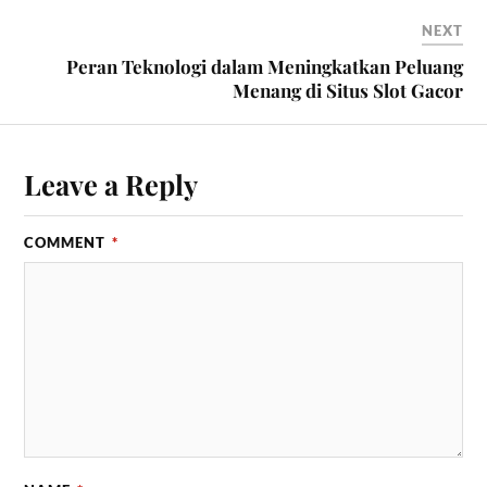
NEXT
Peran Teknologi dalam Meningkatkan Peluang
Menang di Situs Slot Gacor
Leave a Reply
COMMENT
*