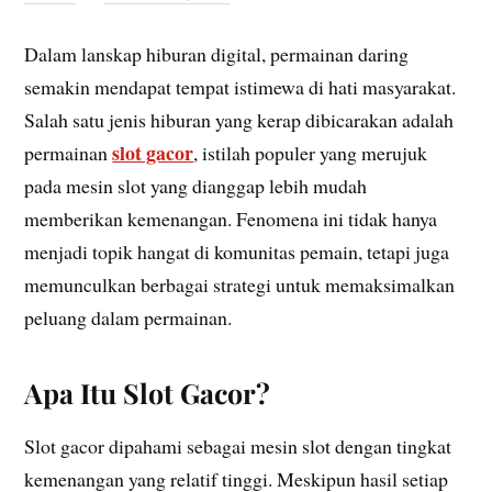
Dalam lanskap hiburan digital, permainan daring
semakin mendapat tempat istimewa di hati masyarakat.
Salah satu jenis hiburan yang kerap dibicarakan adalah
slot gacor
permainan
, istilah populer yang merujuk
pada mesin slot yang dianggap lebih mudah
memberikan kemenangan. Fenomena ini tidak hanya
menjadi topik hangat di komunitas pemain, tetapi juga
memunculkan berbagai strategi untuk memaksimalkan
peluang dalam permainan.
Apa Itu Slot Gacor?
Slot gacor dipahami sebagai mesin slot dengan tingkat
kemenangan yang relatif tinggi. Meskipun hasil setiap