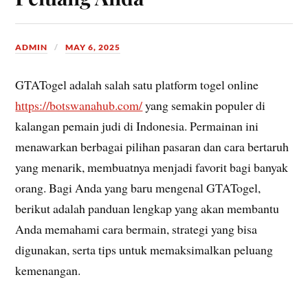
ADMIN
MAY 6, 2025
GTATogel adalah salah satu platform togel online
https://botswanahub.com/
yang semakin populer di
kalangan pemain judi di Indonesia. Permainan ini
menawarkan berbagai pilihan pasaran dan cara bertaruh
yang menarik, membuatnya menjadi favorit bagi banyak
orang. Bagi Anda yang baru mengenal GTATogel,
berikut adalah panduan lengkap yang akan membantu
Anda memahami cara bermain, strategi yang bisa
digunakan, serta tips untuk memaksimalkan peluang
kemenangan.