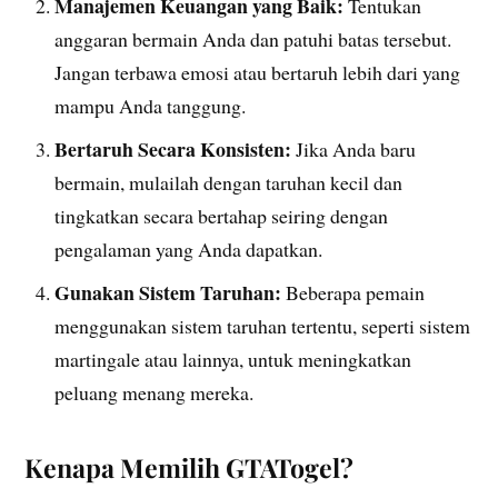
Manajemen Keuangan yang Baik:
Tentukan
anggaran bermain Anda dan patuhi batas tersebut.
Jangan terbawa emosi atau bertaruh lebih dari yang
mampu Anda tanggung.
Bertaruh Secara Konsisten:
Jika Anda baru
bermain, mulailah dengan taruhan kecil dan
tingkatkan secara bertahap seiring dengan
pengalaman yang Anda dapatkan.
Gunakan Sistem Taruhan:
Beberapa pemain
menggunakan sistem taruhan tertentu, seperti sistem
martingale atau lainnya, untuk meningkatkan
peluang menang mereka.
Kenapa Memilih GTATogel?