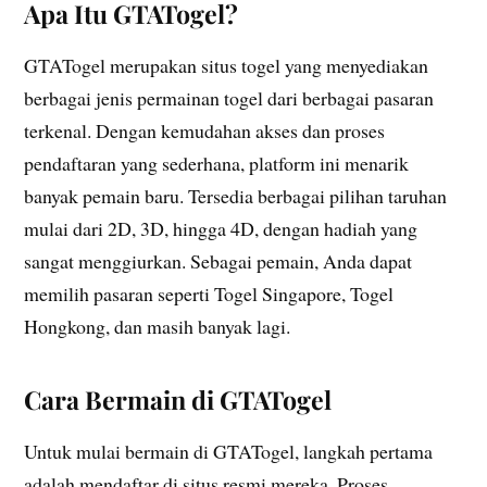
Apa Itu GTATogel?
GTATogel merupakan situs togel yang menyediakan
berbagai jenis permainan togel dari berbagai pasaran
terkenal. Dengan kemudahan akses dan proses
pendaftaran yang sederhana, platform ini menarik
banyak pemain baru. Tersedia berbagai pilihan taruhan
mulai dari 2D, 3D, hingga 4D, dengan hadiah yang
sangat menggiurkan. Sebagai pemain, Anda dapat
memilih pasaran seperti Togel Singapore, Togel
Hongkong, dan masih banyak lagi.
Cara Bermain di GTATogel
Untuk mulai bermain di GTATogel, langkah pertama
adalah mendaftar di situs resmi mereka. Proses