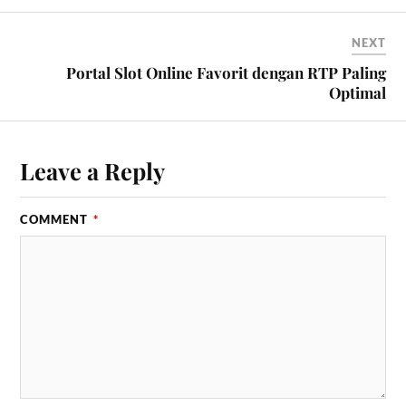
NEXT
Portal Slot Online Favorit dengan RTP Paling
Optimal
Leave a Reply
COMMENT
*