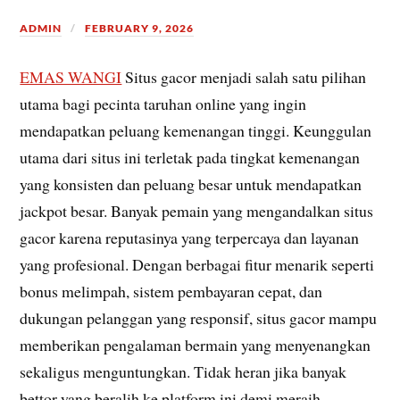
ADMIN
FEBRUARY 9, 2026
EMAS WANGI
Situs gacor menjadi salah satu pilihan
utama bagi pecinta taruhan online yang ingin
mendapatkan peluang kemenangan tinggi. Keunggulan
utama dari situs ini terletak pada tingkat kemenangan
yang konsisten dan peluang besar untuk mendapatkan
jackpot besar. Banyak pemain yang mengandalkan situs
gacor karena reputasinya yang terpercaya dan layanan
yang profesional. Dengan berbagai fitur menarik seperti
bonus melimpah, sistem pembayaran cepat, dan
dukungan pelanggan yang responsif, situs gacor mampu
memberikan pengalaman bermain yang menyenangkan
sekaligus menguntungkan. Tidak heran jika banyak
bettor yang beralih ke platform ini demi meraih