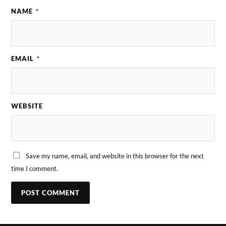
NAME
*
EMAIL
*
WEBSITE
Save my name, email, and website in this browser for the next
time I comment.