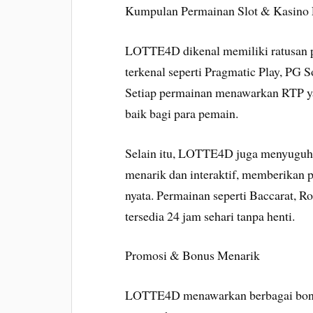
Kumpulan Permainan Slot & Kasino 
LOTTE4D dikenal memiliki ratusan pi
terkenal seperti Pragmatic Play, PG
Setiap permainan menawarkan RTP y
baik bagi para pemain.
Selain itu, LOTTE4D juga menyuguhk
menarik dan interaktif, memberikan
nyata. Permainan seperti Baccarat, R
tersedia 24 jam sehari tanpa henti.
Promosi & Bonus Menarik
LOTTE4D menawarkan berbagai bonus