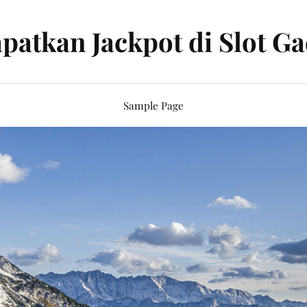
atkan Jackpot di Slot Ga
Sample Page