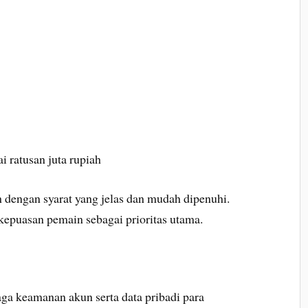
 ratusan juta rupiah
 dengan syarat yang jelas dan mudah dipenuhi.
puasan pemain sebagai prioritas utama.
 keamanan akun serta data pribadi para