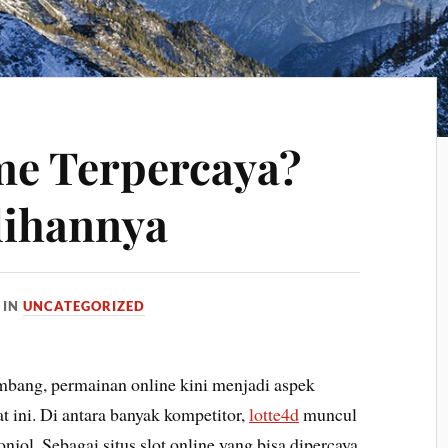
me Terpercaya?
ihannya
IN
UNCATEGORIZED
embang, permainan online kini menjadi aspek
t ini. Di antara banyak kompetitor,
lotte4d
muncul
njol. Sebagai situs slot online yang bisa dipercaya