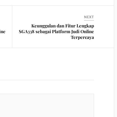
NEXT
Keunggulan dan Fitur Lengkap
ine
SGA338 sebagai Platform Judi Online
Terpercaya