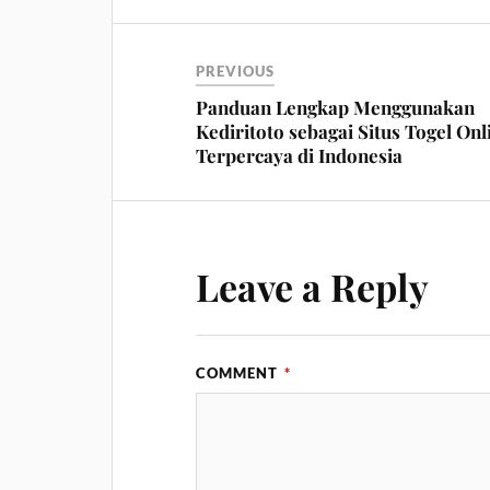
PREVIOUS
Panduan Lengkap Menggunakan
Kediritoto sebagai Situs Togel Onl
Terpercaya di Indonesia
Leave a Reply
COMMENT
*