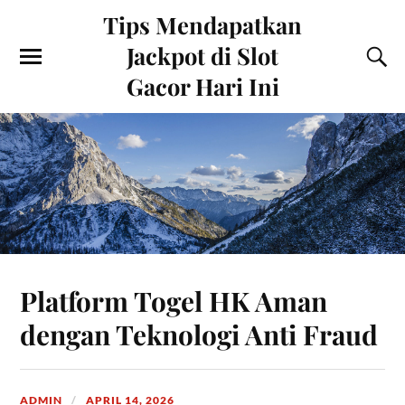
Tips Mendapatkan
Jackpot di Slot
Gacor Hari Ini
Platform Togel HK Aman
dengan Teknologi Anti Fraud
ADMIN
APRIL 14, 2026