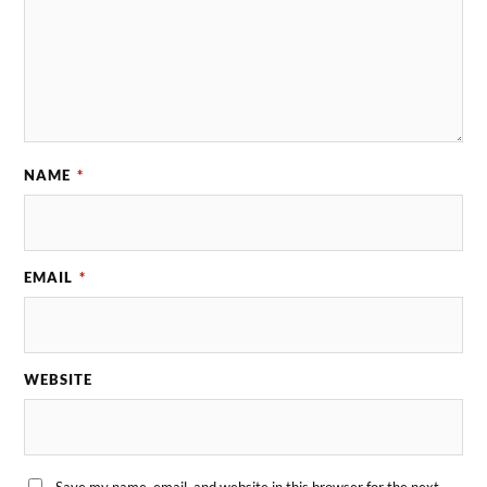
NAME
*
EMAIL
*
WEBSITE