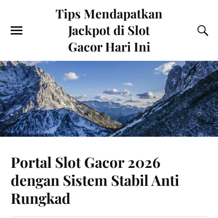
Tips Mendapatkan
Jackpot di Slot
Gacor Hari Ini
Portal Slot Gacor 2026
dengan Sistem Stabil Anti
Rungkad