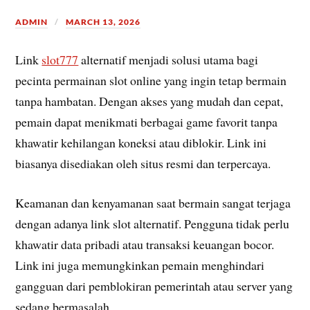
ADMIN
MARCH 13, 2026
Link
slot777
alternatif menjadi solusi utama bagi
pecinta permainan slot online yang ingin tetap bermain
tanpa hambatan. Dengan akses yang mudah dan cepat,
pemain dapat menikmati berbagai game favorit tanpa
khawatir kehilangan koneksi atau diblokir. Link ini
biasanya disediakan oleh situs resmi dan terpercaya.
Keamanan dan kenyamanan saat bermain sangat terjaga
dengan adanya link slot alternatif. Pengguna tidak perlu
khawatir data pribadi atau transaksi keuangan bocor.
Link ini juga memungkinkan pemain menghindari
gangguan dari pemblokiran pemerintah atau server yang
sedang bermasalah.