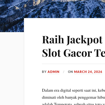
Raih Jackpot
Slot Gacor T
BY
ADMIN
ON
MARCH 24, 2026
Dalam era digital seperti saat ini, k
diminati oleh banyak penggemar hibu
adalah Tempototo, sebuah situs toto