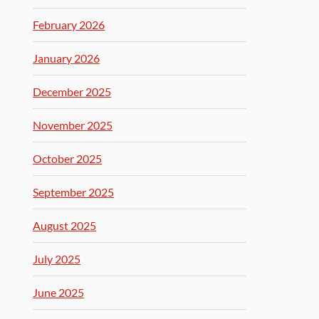
February 2026
January 2026
December 2025
November 2025
October 2025
September 2025
August 2025
July 2025
June 2025