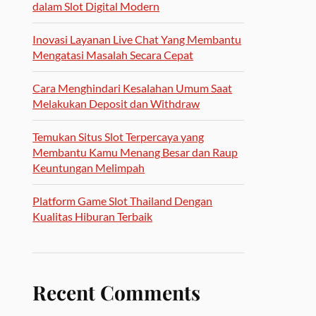
dalam Slot Digital Modern
Inovasi Layanan Live Chat Yang Membantu
Mengatasi Masalah Secara Cepat
Cara Menghindari Kesalahan Umum Saat
Melakukan Deposit dan Withdraw
Temukan Situs Slot Terpercaya yang
Membantu Kamu Menang Besar dan Raup
Keuntungan Melimpah
Platform Game Slot Thailand Dengan
Kualitas Hiburan Terbaik
Recent Comments