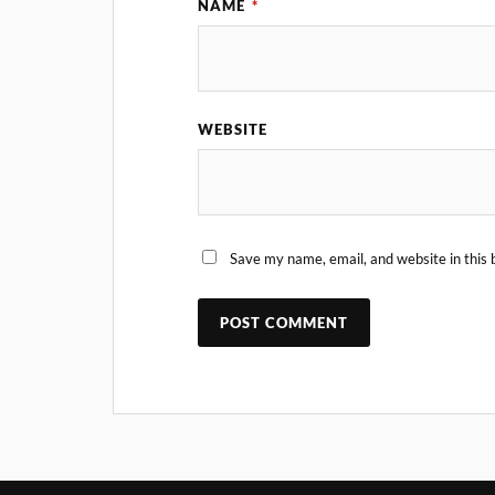
NAME
*
WEBSITE
Save my name, email, and website in this 