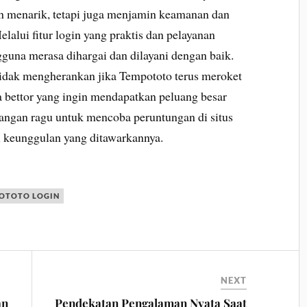
n menarik, tetapi juga menjamin keamanan dan
alui fitur login yang praktis dan pelayanan
gguna merasa dihargai dan dilayani dengan baik.
tidak mengherankan jika Tempototo terus meroket
a bettor yang ingin mendapatkan peluang besar
jangan ragu untuk mencoba peruntungan di situs
ri keunggulan yang ditawarkannya.
OTOTO LOGIN
NEXT
an
Pendekatan Pengalaman Nyata Saat