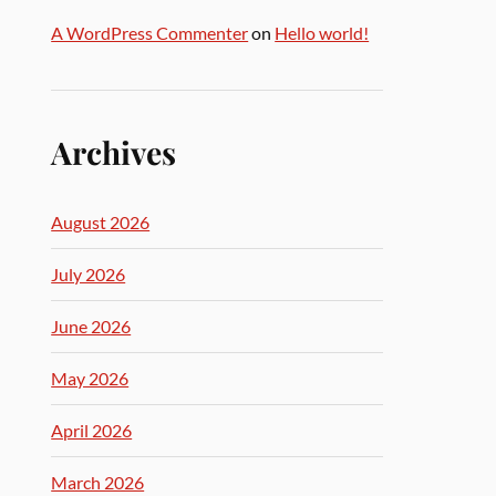
A WordPress Commenter
on
Hello world!
Archives
August 2026
July 2026
June 2026
May 2026
April 2026
March 2026