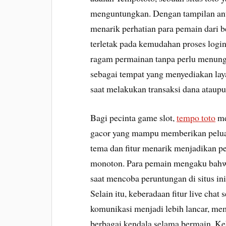
menguntungkan. Dengan tampilan an
menarik perhatian para pemain dari b
terletak pada kemudahan proses logi
ragam permainan tanpa perlu menungg
sebagai tempat yang menyediakan lay
saat melakukan transaksi dana ataupu
Bagi pecinta game slot,
tempo toto
me
gacor yang mampu memberikan pelua
tema dan fitur menarik menjadikan p
monoton. Para pemain mengaku bahw
saat mencoba peruntungan di situs in
Selain itu, keberadaan fitur live cha
komunikasi menjadi lebih lancar, m
berbagai kendala selama bermain. Ke