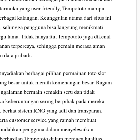
tarmuka yang user-friendly, Tempototo mampu
erbagai kalangan. Keunggulan utama dari situs ini
n, sehingga pengguna bisa langsung menikmati
u lama. Tidak hanya itu, Tempototo juga dikenal
anan terpercaya, sehingga pemain merasa aman
n data pribadi.
nyediakan berbagai pilihan permainan toto slot
ng besar untuk meraih kemenangan besar. Ragam
engalaman bermain semakin seru dan tidak
a keberuntungan sering berpihak pada mereka
i, berkat sistem RNG yang adil dan transparan.
t serta customer service yang ramah membuat
emudahkan pengguna dalam menyelesaikan
berhasilan Tempototo dalam menjaga kualitas