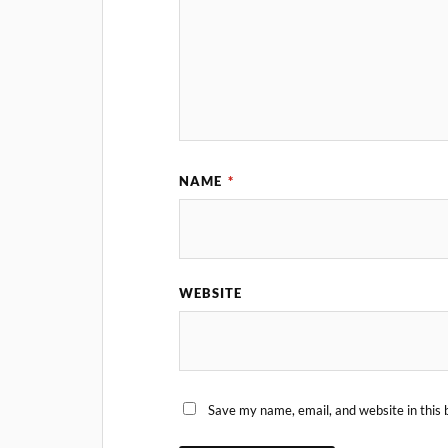
NAME
*
WEBSITE
Save my name, email, and website in this 