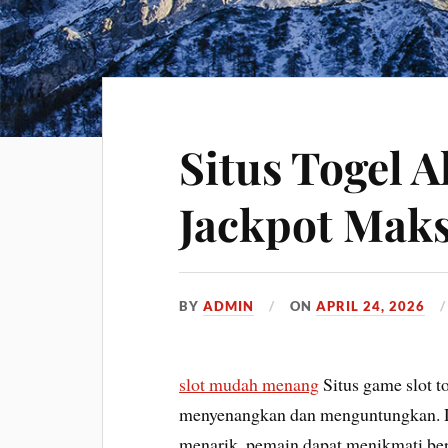
Situs Togel A
Jackpot Maks
BY
ADMIN
ON
APRIL 24, 2026
slot mudah menang
Situs game slot 
menyenangkan dan menguntungkan. De
menarik, pemain dapat menikmati ber