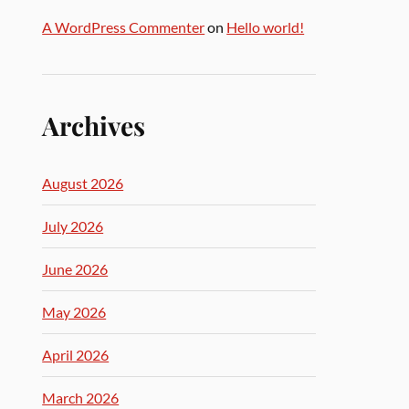
A WordPress Commenter
on
Hello world!
Archives
August 2026
July 2026
June 2026
May 2026
April 2026
March 2026