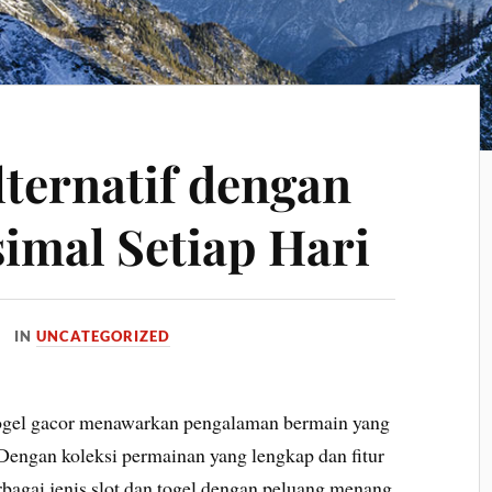
lternatif dengan
imal Setiap Hari
IN
UNCATEGORIZED
togel gacor menawarkan pengalaman bermain yang
ngan koleksi permainan yang lengkap dan fitur
bagai jenis slot dan togel dengan peluang menang