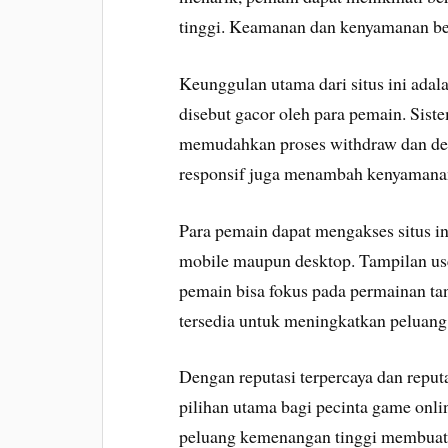
tinggi. Keamanan dan kenyamanan berm
Keunggulan utama dari situs ini adal
disebut gacor oleh para pemain. Sist
memudahkan proses withdraw dan dep
responsif juga menambah kenyamanan
Para pemain dapat mengakses situs in
mobile maupun desktop. Tampilan us
pemain bisa fokus pada permainan ta
tersedia untuk meningkatkan peluan
Dengan reputasi terpercaya dan reputa
pilihan utama bagi pecinta game on
peluang kemenangan tinggi membuat 