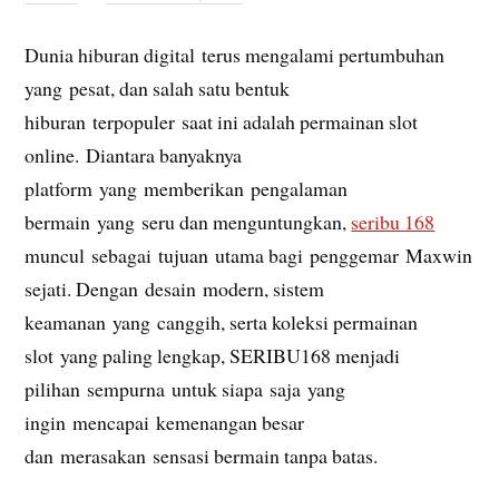
Dunia hiburan digital terus mengalami pertumbuhan
yang pesat, dan salah satu bentuk
hiburan terpopuler saat ini adalah permainan slot
online. Diantara banyaknya
platform yang memberikan pengalaman
bermain yang seru dan menguntungkan,
seribu 168
muncul sebagai tujuan utama bagi penggemar Maxwin
sejati. Dengan desain modern, sistem
keamanan yang canggih, serta koleksi permainan
slot yang paling lengkap, SERIBU168 menjadi
pilihan sempurna untuk siapa saja yang
ingin mencapai kemenangan besar
dan merasakan sensasi bermain tanpa batas.