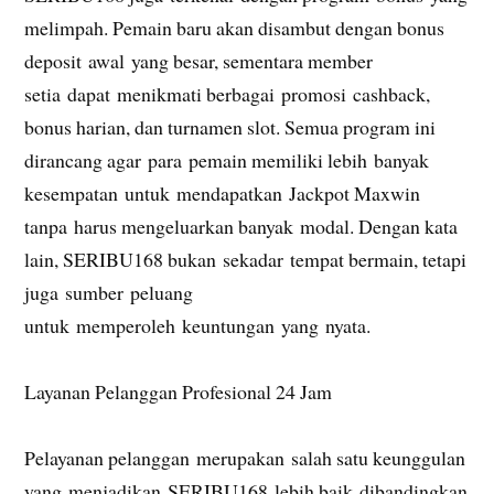
melimpah. Pemain baru akan disambut dengan bonus
deposit awal yang besar, sementara member
setia dapat menikmati berbagai promosi cashback,
bonus harian, dan turnamen slot. Semua program ini
dirancang agar para pemain memiliki lebih banyak
kesempatan untuk mendapatkan Jackpot Maxwin
tanpa harus mengeluarkan banyak modal. Dengan kata
lain, SERIBU168 bukan sekadar tempat bermain, tetapi
juga sumber peluang
untuk memperoleh keuntungan yang nyata.
Layanan Pelanggan Profesional 24 Jam
Pelayanan pelanggan merupakan salah satu keunggulan
yang menjadikan SERIBU168 lebih baik dibandingkan