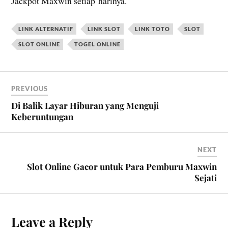
Jackpot Maxwin setiap harinya.
LINK ALTERNATIF
LINK SLOT
LINK TOTO
SLOT
SLOT ONLINE
TOGEL ONLINE
PREVIOUS
Di Balik Layar Hiburan yang Menguji
Keberuntungan
NEXT
Slot Online Gacor untuk Para Pemburu Maxwin
Sejati
Leave a Reply