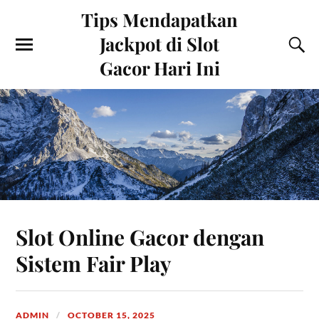
Tips Mendapatkan
Jackpot di Slot
Gacor Hari Ini
Slot Online Gacor dengan
Sistem Fair Play
ADMIN
OCTOBER 15, 2025