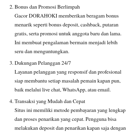
Bonus dan Promosi Berlimpah
Gacor DORAHOKI memberikan beragam bonus
menarik seperti bonus deposit, cashback, putaran
gratis, serta promosi untuk anggota baru dan lama.
Ini membuat pengalaman bermain menjadi lebih
seru dan menguntungkan.
Dukungan Pelanggan 24/7
Layanan pelanggan yang responsif dan profesional
siap membantu setiap masalah pemain kapan pun,
baik melalui live chat, WhatsApp, atau email.
Transaksi yang Mudah dan Cepat
Situs ini memiliki metode pembayaran yang lengkap
dan proses penarikan yang cepat. Pengguna bisa
melakukan deposit dan penarikan kapan saja dengan