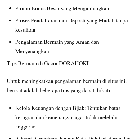
Promo Bonus Besar yang Menguntungkan
Proses Pendaftaran dan Deposit yang Mudah tanpa
kesulitan
Pengalaman Bermain yang Aman dan
Menyenangkan
Tips Bermain di Gacor DORAHOKI
Untuk meningkatkan pengalaman bermain di situs ini,
berikut adalah beberapa tips yang dapat diikuti:
Kelola Keuangan dengan Bijak: Tentukan batas
kerugian dan kemenangan agar tidak melebihi
anggaran.
Pahami Permainan dengan Baik: Pelajari aturan dan