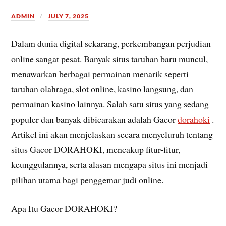
ADMIN
JULY 7, 2025
Dalam dunia digital sekarang, perkembangan perjudian
online sangat pesat. Banyak situs taruhan baru muncul,
menawarkan berbagai permainan menarik seperti
taruhan olahraga, slot online, kasino langsung, dan
permainan kasino lainnya. Salah satu situs yang sedang
populer dan banyak dibicarakan adalah Gacor
dorahoki
.
Artikel ini akan menjelaskan secara menyeluruh tentang
situs Gacor DORAHOKI, mencakup fitur-fitur,
keunggulannya, serta alasan mengapa situs ini menjadi
pilihan utama bagi penggemar judi online.
Apa Itu Gacor DORAHOKI?