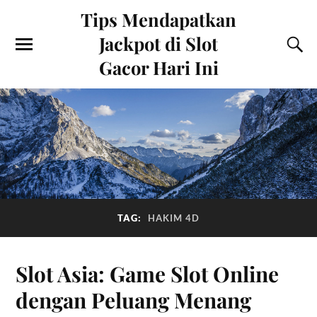
Tips Mendapatkan
Jackpot di Slot
Gacor Hari Ini
TAG:
HAKIM 4D
Slot Asia: Game Slot Online
dengan Peluang Menang