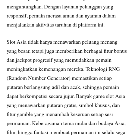
menguntungkan. Dengan layanan pelanggan yang
responsif, pemain merasa aman dan nyaman dalam
menjalankan aktivitas taruhan di platform ini.
Slot Asia tidak hanya menawarkan peluang menang
yang besar, tetapi juga memberikan berbagai fitur bonus
dan jackpot progresif yang memudahkan pemain
meningkatkan kemenangan mereka. Teknologi RNG
(Random Number Generator) memastikan setiap
putaran berlangsung adil dan acak, sehingga pemain
dapat berkompetisi secara jujur. Banyak game slot Asia
yang menawarkan putaran gratis, simbol khusus, dan
fitur gamble yang menambah keseruan setiap sesi
permainan. Keberagaman tema mulai dari budaya Asia,
film, hingga fantasi membuat permainan ini selalu segar