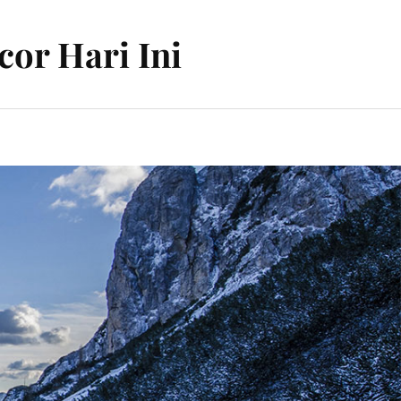
cor Hari Ini