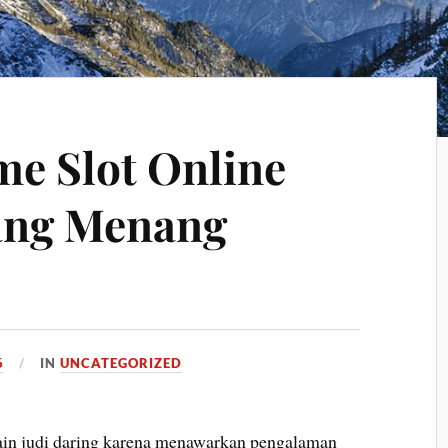
me Slot Online
ang Menang
6
IN
UNCATEGORIZED
ain judi daring karena menawarkan pengalaman