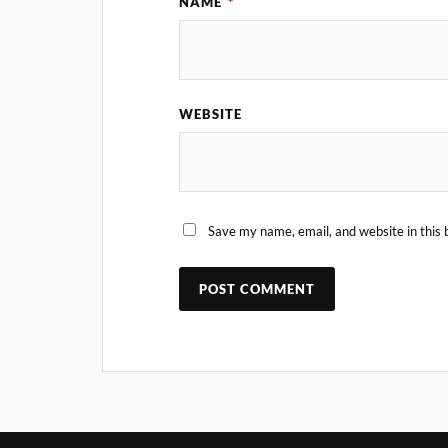
NAME
*
WEBSITE
Save my name, email, and website in this 