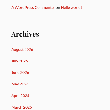
A WordPress Commenter
on
Hello world!
Archives
August 2026
July 2026
June 2026
May 2026
April 2026
March 2026