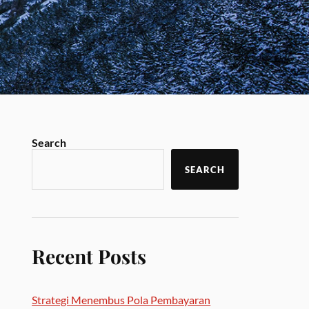
Search
SEARCH
Recent Posts
Strategi Menembus Pola Pembayaran