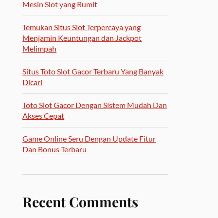
Mesin Slot yang Rumit
Temukan Situs Slot Terpercaya yang
Menjamin Keuntungan dan Jackpot
Melimpah
Situs Toto Slot Gacor Terbaru Yang Banyak
Dicari
Toto Slot Gacor Dengan Sistem Mudah Dan
Akses Cepat
Game Online Seru Dengan Update Fitur
Dan Bonus Terbaru
Recent Comments