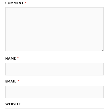
COMMENT
*
NAME
*
EMAIL
*
WEBSITE