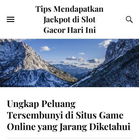
Tips Mendapatkan
Jackpot di Slot
Gacor Hari Ini
Ungkap Peluang
Tersembunyi di Situs Game
Online yang Jarang Diketahui