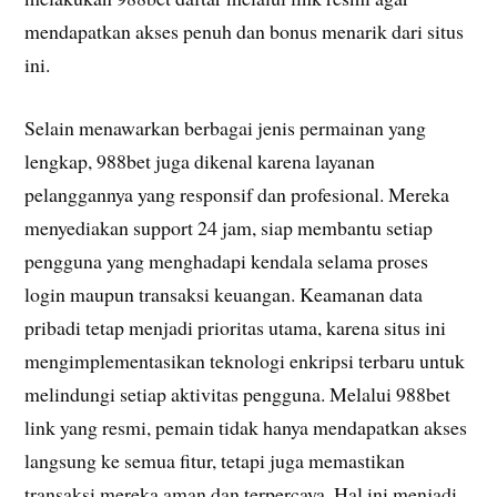
mendapatkan akses penuh dan bonus menarik dari situs
ini.
Selain menawarkan berbagai jenis permainan yang
lengkap, 988bet juga dikenal karena layanan
pelanggannya yang responsif dan profesional. Mereka
menyediakan support 24 jam, siap membantu setiap
pengguna yang menghadapi kendala selama proses
login maupun transaksi keuangan. Keamanan data
pribadi tetap menjadi prioritas utama, karena situs ini
mengimplementasikan teknologi enkripsi terbaru untuk
melindungi setiap aktivitas pengguna. Melalui 988bet
link yang resmi, pemain tidak hanya mendapatkan akses
langsung ke semua fitur, tetapi juga memastikan
transaksi mereka aman dan terpercaya. Hal ini menjadi