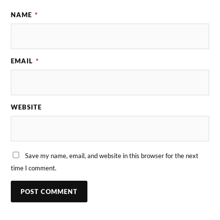
NAME
*
EMAIL
*
WEBSITE
Save my name, email, and website in this browser for the next
time I comment.