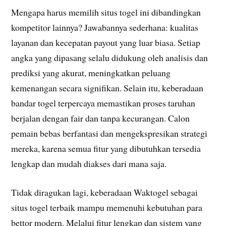
Mengapa harus memilih situs togel ini dibandingkan
kompetitor lainnya? Jawabannya sederhana: kualitas
layanan dan kecepatan payout yang luar biasa. Setiap
angka yang dipasang selalu didukung oleh analisis dan
prediksi yang akurat, meningkatkan peluang
kemenangan secara signifikan. Selain itu, keberadaan
bandar togel terpercaya memastikan proses taruhan
berjalan dengan fair dan tanpa kecurangan. Calon
pemain bebas berfantasi dan mengekspresikan strategi
mereka, karena semua fitur yang dibutuhkan tersedia
lengkap dan mudah diakses dari mana saja.
Tidak diragukan lagi, keberadaan Waktogel sebagai
situs togel terbaik mampu memenuhi kebutuhan para
bettor modern. Melalui fitur lengkap dan sistem yang