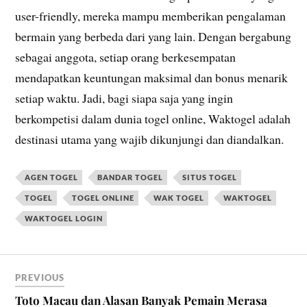
user-friendly, mereka mampu memberikan pengalaman
bermain yang berbeda dari yang lain. Dengan bergabung
sebagai anggota, setiap orang berkesempatan
mendapatkan keuntungan maksimal dan bonus menarik
setiap waktu. Jadi, bagi siapa saja yang ingin
berkompetisi dalam dunia togel online, Waktogel adalah
destinasi utama yang wajib dikunjungi dan diandalkan.
AGEN TOGEL
BANDAR TOGEL
SITUS TOGEL
TOGEL
TOGEL ONLINE
WAK TOGEL
WAKTOGEL
WAKTOGEL LOGIN
PREVIOUS
Toto Macau dan Alasan Banyak Pemain Merasa