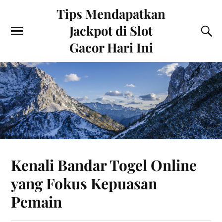
Tips Mendapatkan
Jackpot di Slot
Gacor Hari Ini
Kenali Bandar Togel Online
yang Fokus Kepuasan
Pemain