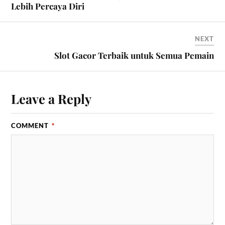
Lebih Percaya Diri
NEXT
Slot Gacor Terbaik untuk Semua Pemain
Leave a Reply
COMMENT
*