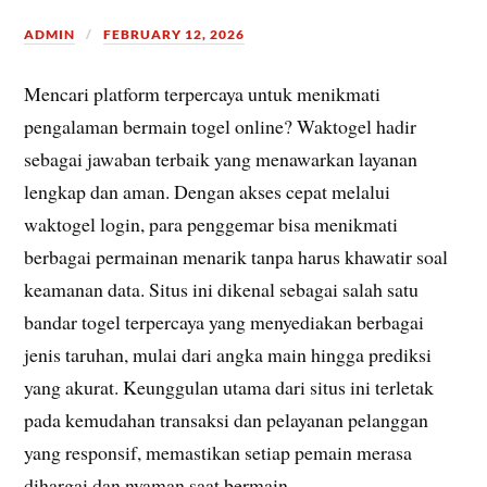
ADMIN
FEBRUARY 12, 2026
Mencari platform terpercaya untuk menikmati
pengalaman bermain togel online? Waktogel hadir
sebagai jawaban terbaik yang menawarkan layanan
lengkap dan aman. Dengan akses cepat melalui
waktogel login, para penggemar bisa menikmati
berbagai permainan menarik tanpa harus khawatir soal
keamanan data. Situs ini dikenal sebagai salah satu
bandar togel terpercaya yang menyediakan berbagai
jenis taruhan, mulai dari angka main hingga prediksi
yang akurat. Keunggulan utama dari situs ini terletak
pada kemudahan transaksi dan pelayanan pelanggan
yang responsif, memastikan setiap pemain merasa
dihargai dan nyaman saat bermain.