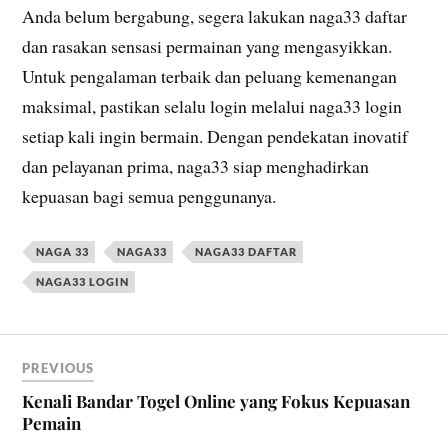
Anda belum bergabung, segera lakukan naga33 daftar
dan rasakan sensasi permainan yang mengasyikkan.
Untuk pengalaman terbaik dan peluang kemenangan
maksimal, pastikan selalu login melalui naga33 login
setiap kali ingin bermain. Dengan pendekatan inovatif
dan pelayanan prima, naga33 siap menghadirkan
kepuasan bagi semua penggunanya.
NAGA 33
NAGA33
NAGA33 DAFTAR
NAGA33 LOGIN
PREVIOUS
Kenali Bandar Togel Online yang Fokus Kepuasan
Pemain