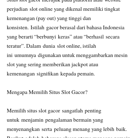
perjudian slot online yang dikenal memiliki tingkat
kemenangan (pay out) yang tinggi dan
konsisten. Istilah gacor berasal dari bahasa Indonesia
yang berarti “berbunyi keras” atau “berhasil secara
teratur”. Dalam dunia slot online, istilah
ini umumnya digunakan untuk menggambarkan mesin
slot yang sering memberikan jackpot atau
kemenangan signifikan kepada pemain.
Mengapa Memilih Situs Slot Gacor?
Memilih situs slot gacor sangatlah penting
untuk menjamin pengalaman bermain yang
menyenangkan serta peluang menang yang lebih baik.