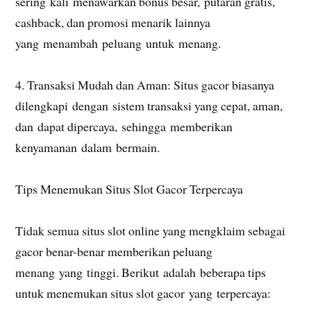
sering kali menawarkan bonus besar, putaran gratis,
cashback, dan promosi menarik lainnya
yang menambah peluang untuk menang.
4. Transaksi Mudah dan Aman: Situs gacor biasanya
dilengkapi dengan sistem transaksi yang cepat, aman,
dan dapat dipercaya, sehingga memberikan
kenyamanan dalam bermain.
Tips Menemukan Situs Slot Gacor Terpercaya
Tidak semua situs slot online yang mengklaim sebagai
gacor benar-benar memberikan peluang
menang yang tinggi. Berikut adalah beberapa tips
untuk menemukan situs slot gacor yang terpercaya: