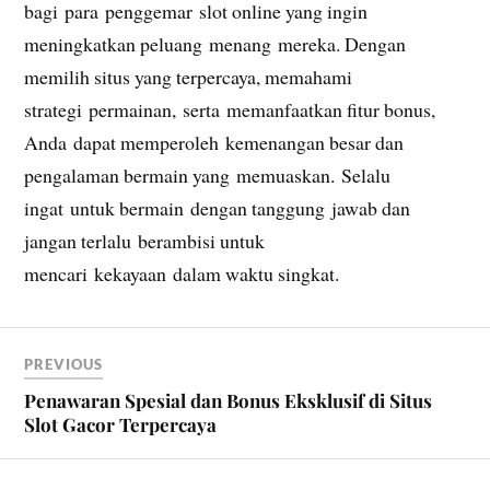
bagi para penggemar slot online yang ingin
meningkatkan peluang menang mereka. Dengan
memilih situs yang terpercaya, memahami
strategi permainan, serta memanfaatkan fitur bonus,
Anda dapat memperoleh kemenangan besar dan
pengalaman bermain yang memuaskan. Selalu
ingat untuk bermain dengan tanggung jawab dan
jangan terlalu berambisi untuk
mencari kekayaan dalam waktu singkat.
PREVIOUS
Penawaran Spesial dan Bonus Eksklusif di Situs
Slot Gacor Terpercaya