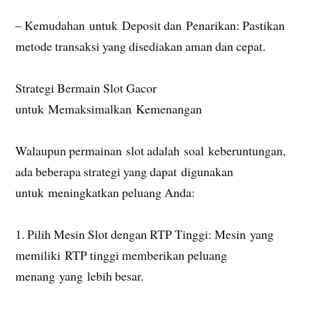
– Kemudahan untuk Deposit dan Penarikan: Pastikan
metode transaksi yang disediakan aman dan cepat.
Strategi Bermain Slot Gacor
untuk Memaksimalkan Kemenangan
Walaupun permainan slot adalah soal keberuntungan,
ada beberapa strategi yang dapat digunakan
untuk meningkatkan peluang Anda:
1. Pilih Mesin Slot dengan RTP Tinggi: Mesin yang
memiliki RTP tinggi memberikan peluang
menang yang lebih besar.