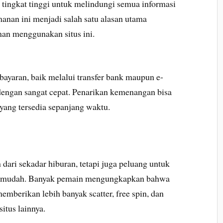
tingkat tinggi untuk melindungi semua informasi
anan ini menjadi salah satu alasan utama
an menggunakan situs ini.
ayaran, baik melalui transfer bank maupun e-
i dengan sangat cepat. Penarikan kemenangan bisa
yang tersedia sepanjang waktu.
 dari sekadar hiburan, tetapi juga peluang untuk
h mudah. Banyak pemain mengungkapkan bahwa
emberikan lebih banyak scatter, free spin, dan
itus lainnya.