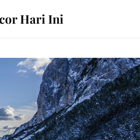
cor Hari Ini