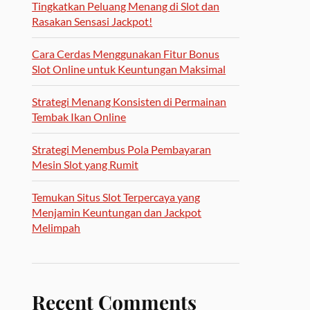
Tingkatkan Peluang Menang di Slot dan
Rasakan Sensasi Jackpot!
Cara Cerdas Menggunakan Fitur Bonus
Slot Online untuk Keuntungan Maksimal
Strategi Menang Konsisten di Permainan
Tembak Ikan Online
Strategi Menembus Pola Pembayaran
Mesin Slot yang Rumit
Temukan Situs Slot Terpercaya yang
Menjamin Keuntungan dan Jackpot
Melimpah
Recent Comments