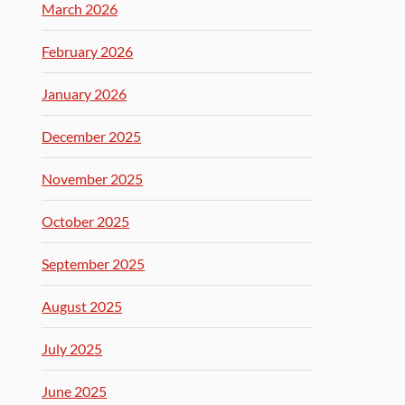
March 2026
February 2026
January 2026
December 2025
November 2025
October 2025
September 2025
August 2025
July 2025
June 2025