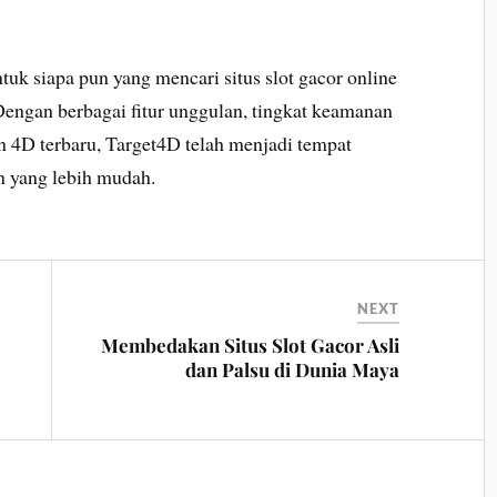
tuk siapa pun yang mencari situs slot gacor online
engan berbagai fitur unggulan, tingkat keamanan
an 4D terbaru, Target4D telah menjadi tempat
n yang lebih mudah.
NEXT
Membedakan Situs Slot Gacor Asli
dan Palsu di Dunia Maya