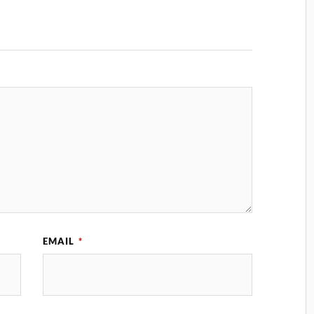
EMAIL
*