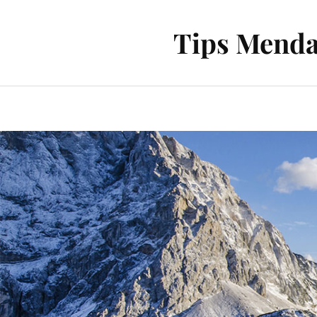
Tips Mendap