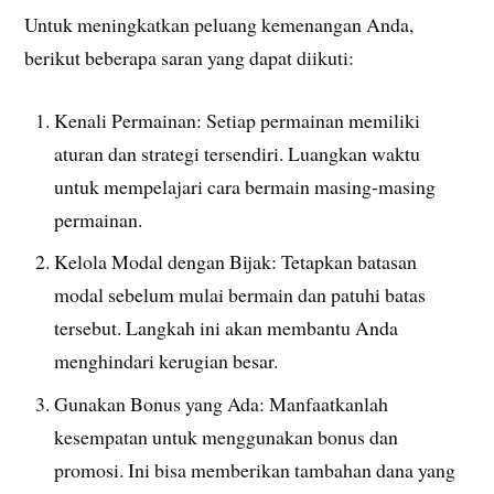
Untuk meningkatkan peluang kemenangan Anda,
berikut beberapa saran yang dapat diikuti:
Kenali Permainan: Setiap permainan memiliki
aturan dan strategi tersendiri. Luangkan waktu
untuk mempelajari cara bermain masing-masing
permainan.
Kelola Modal dengan Bijak: Tetapkan batasan
modal sebelum mulai bermain dan patuhi batas
tersebut. Langkah ini akan membantu Anda
menghindari kerugian besar.
Gunakan Bonus yang Ada: Manfaatkanlah
kesempatan untuk menggunakan bonus dan
promosi. Ini bisa memberikan tambahan dana yang