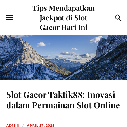
Tips Mendapatkan
Jackpot di Slot
Gacor Hari Ini
Slot Gacor Taktik88: Inovasi
dalam Permainan Slot Online
ADMIN
APRIL 17, 2025