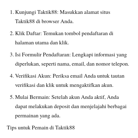
Kunjungi Taktik88: Masukkan alamat situs
Taktik88 di browser Anda.
Klik Daftar: Temukan tombol pendaftaran di
halaman utama dan klik.
Isi Formulir Pendaftaran: Lengkapi informasi yang
diperlukan, seperti nama, email, dan nomor telepon.
Verifikasi Akun: Periksa email Anda untuk tautan
verifikasi dan klik untuk mengaktifkan akun.
Mulai Bermain: Setelah akun Anda aktif, Anda
dapat melakukan deposit dan menjelajahi berbagai
permainan yang ada.
Tips untuk Pemain di Taktik88