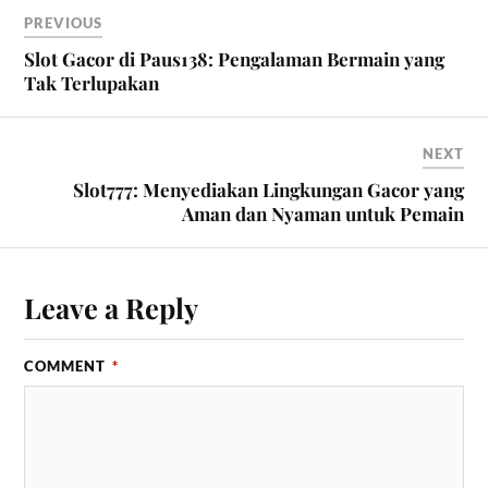
PREVIOUS
Slot Gacor di Paus138: Pengalaman Bermain yang
Tak Terlupakan
NEXT
Slot777: Menyediakan Lingkungan Gacor yang
Aman dan Nyaman untuk Pemain
Leave a Reply
COMMENT
*