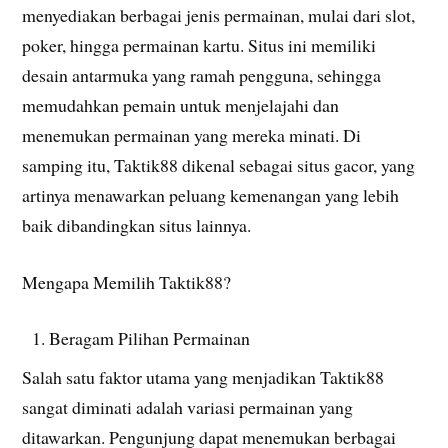
menyediakan berbagai jenis permainan, mulai dari slot,
poker, hingga permainan kartu. Situs ini memiliki
desain antarmuka yang ramah pengguna, sehingga
memudahkan pemain untuk menjelajahi dan
menemukan permainan yang mereka minati. Di
samping itu, Taktik88 dikenal sebagai situs gacor, yang
artinya menawarkan peluang kemenangan yang lebih
baik dibandingkan situs lainnya.
Mengapa Memilih Taktik88?
Beragam Pilihan Permainan
Salah satu faktor utama yang menjadikan Taktik88
sangat diminati adalah variasi permainan yang
ditawarkan. Pengunjung dapat menemukan berbagai