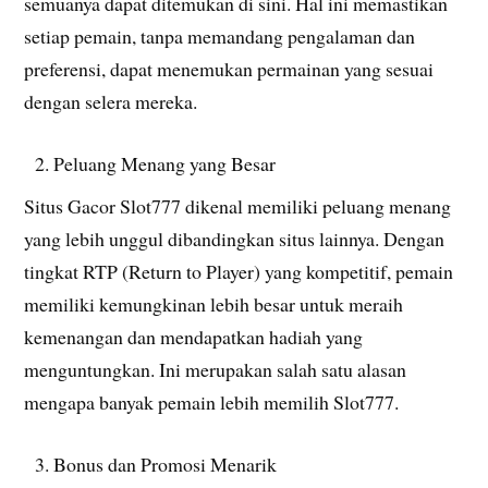
semuanya dapat ditemukan di sini. Hal ini memastikan
setiap pemain, tanpa memandang pengalaman dan
preferensi, dapat menemukan permainan yang sesuai
dengan selera mereka.
Peluang Menang yang Besar
Situs Gacor Slot777 dikenal memiliki peluang menang
yang lebih unggul dibandingkan situs lainnya. Dengan
tingkat RTP (Return to Player) yang kompetitif, pemain
memiliki kemungkinan lebih besar untuk meraih
kemenangan dan mendapatkan hadiah yang
menguntungkan. Ini merupakan salah satu alasan
mengapa banyak pemain lebih memilih Slot777.
Bonus dan Promosi Menarik