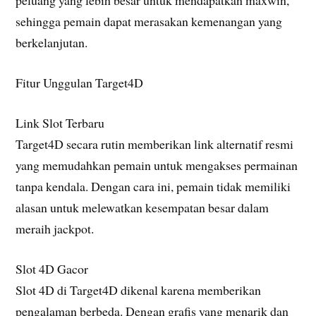
peluang yang lebih besar untuk mendapatkan maxwin,
sehingga pemain dapat merasakan kemenangan yang
berkelanjutan.
Fitur Unggulan Target4D
Link Slot Terbaru
Target4D secara rutin memberikan link alternatif resmi
yang memudahkan pemain untuk mengakses permainan
tanpa kendala. Dengan cara ini, pemain tidak memiliki
alasan untuk melewatkan kesempatan besar dalam
meraih jackpot.
Slot 4D Gacor
Slot 4D di Target4D dikenal karena memberikan
pengalaman berbeda. Dengan grafis yang menarik dan