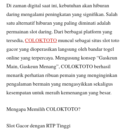
Di zaman digital saat ini, kebutuhan akan hiburan
daring mengalami peningkatan yang signifikan. Salah
satu alternatif hiburan yang paling diminati adalah
permainan slot daring. Dari berbagai platform yang
tersedia,
COLOKTOTO
muncul sebagai situs slot toto
gacor yang dioperasikan langsung oleh bandar togel
online yang terpercaya. Mengusung konsep “Gaskeun
Main, Gaskeun Menang”, COLOKTOTO berhasil
menarik perhatian ribuan pemain yang menginginkan
pengalaman bermain yang mengasyikkan sekaligus
kesempatan untuk meraih kemenangan yang besar.
Mengapa Memilih COLOKTOTO?
Slot Gacor dengan RTP Tinggi