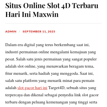
Situs Online Slot 4D Terbaru
Hari Ini Maxwin
ADMIN
SEPTEMBER 11, 2025
Dalam era digital yang terus berkembang saat ini,
industri permainan online mengalami kemajuan yang
pesat. Salah satu jenis permainan yang sangat populer
adalah slot online, yang menawarkan beragam tema,
fitur menarik, serta hadiah yang menggoda. Saat ini,
salah satu platform yang menarik minat para pemain
adalah
slot gacor hari ini
Target4D, sebuah situs yang
terpercaya dan dikenal sebagai penyedia link slot gacor
terbaru dengan peluang kemenangan yang tinggi serta