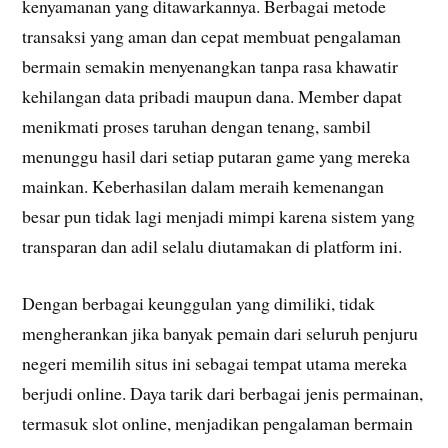
kenyamanan yang ditawarkannya. Berbagai metode
transaksi yang aman dan cepat membuat pengalaman
bermain semakin menyenangkan tanpa rasa khawatir
kehilangan data pribadi maupun dana. Member dapat
menikmati proses taruhan dengan tenang, sambil
menunggu hasil dari setiap putaran game yang mereka
mainkan. Keberhasilan dalam meraih kemenangan
besar pun tidak lagi menjadi mimpi karena sistem yang
transparan dan adil selalu diutamakan di platform ini.
Dengan berbagai keunggulan yang dimiliki, tidak
mengherankan jika banyak pemain dari seluruh penjuru
negeri memilih situs ini sebagai tempat utama mereka
berjudi online. Daya tarik dari berbagai jenis permainan,
termasuk slot online, menjadikan pengalaman bermain