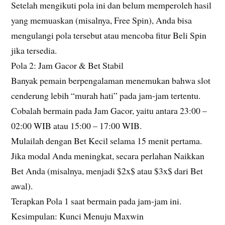
Setelah mengikuti pola ini dan belum memperoleh hasil
yang memuaskan (misalnya, Free Spin), Anda bisa
mengulangi pola tersebut atau mencoba fitur Beli Spin
jika tersedia.
Pola 2: Jam Gacor & Bet Stabil
Banyak pemain berpengalaman menemukan bahwa slot
cenderung lebih “murah hati” pada jam-jam tertentu.
Cobalah bermain pada Jam Gacor, yaitu antara 23:00 –
02:00 WIB atau 15:00 – 17:00 WIB.
Mulailah dengan Bet Kecil selama 15 menit pertama.
Jika modal Anda meningkat, secara perlahan Naikkan
Bet Anda (misalnya, menjadi $2x$ atau $3x$ dari Bet
awal).
Terapkan Pola 1 saat bermain pada jam-jam ini.
Kesimpulan: Kunci Menuju Maxwin