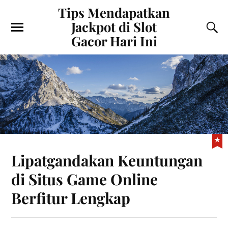
Tips Mendapatkan
Jackpot di Slot
Gacor Hari Ini
Lipatgandakan Keuntungan
di Situs Game Online
Berfitur Lengkap