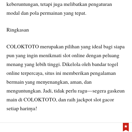
keberuntungan, tetapi juga melibatkan pengaturan
modal dan pola permainan yang tepat.
Ringkasan
COLOKTOTO merupakan pilihan yang ideal bagi siapa
pun yang ingin menikmati slot online dengan peluang
menang yang lebih tinggi. Dikelola oleh bandar togel
online terpercaya, situs ini memberikan pengalaman
bermain yang menyenangkan, aman, dan
menguntungkan. Jadi, tidak perlu ragu—segera gaskeun
main di COLOKTOTO, dan raih jackpot slot gacor
setiap harinya!