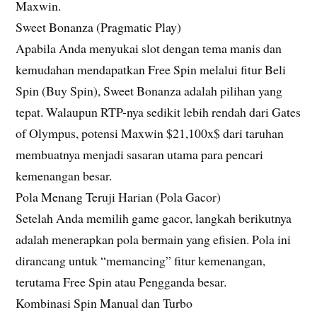
Maxwin.
Sweet Bonanza (Pragmatic Play)
Apabila Anda menyukai slot dengan tema manis dan
kemudahan mendapatkan Free Spin melalui fitur Beli
Spin (Buy Spin), Sweet Bonanza adalah pilihan yang
tepat. Walaupun RTP-nya sedikit lebih rendah dari Gates
of Olympus, potensi Maxwin $21,100x$ dari taruhan
membuatnya menjadi sasaran utama para pencari
kemenangan besar.
Pola Menang Teruji Harian (Pola Gacor)
Setelah Anda memilih game gacor, langkah berikutnya
adalah menerapkan pola bermain yang efisien. Pola ini
dirancang untuk “memancing” fitur kemenangan,
terutama Free Spin atau Pengganda besar.
Kombinasi Spin Manual dan Turbo