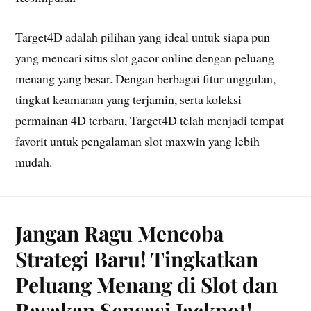
Target4D adalah pilihan yang ideal untuk siapa pun
yang mencari situs slot gacor online dengan peluang
menang yang besar. Dengan berbagai fitur unggulan,
tingkat keamanan yang terjamin, serta koleksi
permainan 4D terbaru, Target4D telah menjadi tempat
favorit untuk pengalaman slot maxwin yang lebih
mudah.
Jangan Ragu Mencoba
Strategi Baru! Tingkatkan
Peluang Menang di Slot dan
Rasakan Sensasi Jackpot!