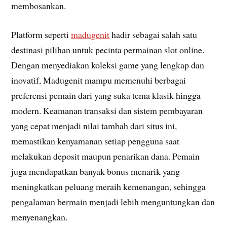
membosankan.
Platform seperti
madugenit
hadir sebagai salah satu
destinasi pilihan untuk pecinta permainan slot online.
Dengan menyediakan koleksi game yang lengkap dan
inovatif, Madugenit mampu memenuhi berbagai
preferensi pemain dari yang suka tema klasik hingga
modern. Keamanan transaksi dan sistem pembayaran
yang cepat menjadi nilai tambah dari situs ini,
memastikan kenyamanan setiap pengguna saat
melakukan deposit maupun penarikan dana. Pemain
juga mendapatkan banyak bonus menarik yang
meningkatkan peluang meraih kemenangan, sehingga
pengalaman bermain menjadi lebih menguntungkan dan
menyenangkan.