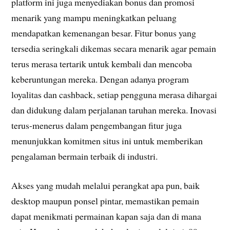
platform ini juga menyediakan bonus dan promosi
menarik yang mampu meningkatkan peluang
mendapatkan kemenangan besar. Fitur bonus yang
tersedia seringkali dikemas secara menarik agar pemain
terus merasa tertarik untuk kembali dan mencoba
keberuntungan mereka. Dengan adanya program
loyalitas dan cashback, setiap pengguna merasa dihargai
dan didukung dalam perjalanan taruhan mereka. Inovasi
terus-menerus dalam pengembangan fitur juga
menunjukkan komitmen situs ini untuk memberikan
pengalaman bermain terbaik di industri.
Akses yang mudah melalui perangkat apa pun, baik
desktop maupun ponsel pintar, memastikan pemain
dapat menikmati permainan kapan saja dan di mana