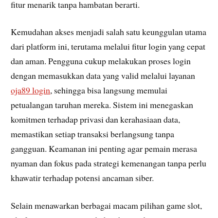
fitur menarik tanpa hambatan berarti.
Kemudahan akses menjadi salah satu keunggulan utama
dari platform ini, terutama melalui fitur login yang cepat
dan aman. Pengguna cukup melakukan proses login
dengan memasukkan data yang valid melalui layanan
oja89 login
, sehingga bisa langsung memulai
petualangan taruhan mereka. Sistem ini menegaskan
komitmen terhadap privasi dan kerahasiaan data,
memastikan setiap transaksi berlangsung tanpa
gangguan. Keamanan ini penting agar pemain merasa
nyaman dan fokus pada strategi kemenangan tanpa perlu
khawatir terhadap potensi ancaman siber.
Selain menawarkan berbagai macam pilihan game slot,