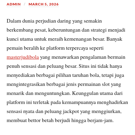
ADMIN
MARCH 5, 2026
Dalam dunia perjudian daring yang semakin
berkembang pesat, keberuntungan dan strategi menjadi
kunci utama untuk meraih kemenangan besar. Banyak
pemain beralih ke platform terpercaya seperti
masterjudibola
yang menawarkan pengalaman bermain
penuh sensasi dan peluang besar. Situs ini tidak hanya
menyediakan berbagai pilihan taruhan bola, tetapi juga
mengintegrasikan berbagai jenis permainan slot yang
menarik dan menguntungkan. Keunggulan utama dari
platform ini terletak pada kemampuannya menghadirkan
sensasi nyata dan peluang jackpot yang menggiurkan,
membuat bettor betah berjudi hingga berjam-jam.